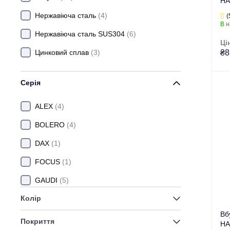
HA
(К
Нержавіюча сталь
(4)
(
В н
Нержавіюча сталь SUS304
(6)
Ці
Цинковий сплав
(3)
₴8
Серія
Гру
Тор
ALEX
(4)
Тип
BOLERO
(4)
Ви
Се
DAX
(1)
FOCUS
(1)
GAUDI
(5)
Колір
HANS
(1)
Вб
HANSBERG
(2)
Покриття
HA