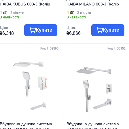
HAIBA KUBUS 003-J (Колір
HAIBA MILANO 003-J (Колір
хром) (HB0917)
хром) (HB0784)
(5)
· 2 відгуки
(5)
· 3 відгуки
В наявності
В наявності
Ціна:
Ціна:
Купити
Купити
₴6,348
₴6,866
Код: HB9595
Код: HB3951
Група товару
Змішувачі
Група товару
Змішувачі
Торгова марка
HAIBA
Торгова марка
HAIBA
Тип виробу
Душові колони
Тип виробу
Душові колони
Душові колони на
Душові колони на
Вид виробу
3 режими
Вид виробу
3 режими
Серія
KUBUS
Серія
MILANO
Вбудована душова система
Вбудована душова система