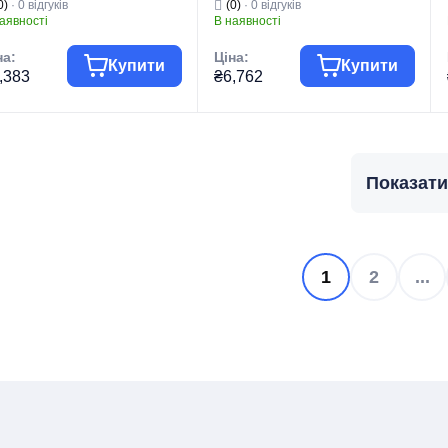
0)
· 0 відгуків
(0)
· 0 відгуків
аявності
В наявності
на:
Ціна:
Купити
Купити
,383
₴6,762
па товару
Змішувачі
Група товару
Змішувачі
гова марка
HAIBA
Торгова марка
HAIBA
Показати
 виробу
Душові колони
Тип виробу
Душові колони
Душові колони на
Душові колони на
д виробу
2 режими
Вид виробу
2 режими
рія
ALEX
Серія
ALEX
1
2
...