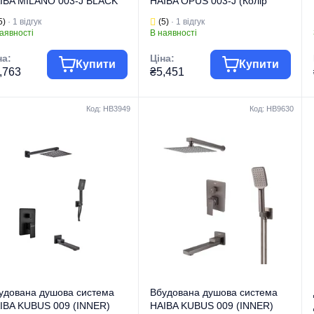
IBA MILANO 003-J BLACK
HAIBA OPUS 003-J (Колір
олір чорний) (HB3934)
хром) (HB0913)
5)
· 1 відгук
(5)
· 1 відгук
аявності
В наявності
на:
Ціна:
Купити
Купити
,763
₴5,451
Код: HB3949
Код: HB9630
па товару
Змішувачі
Група товару
Змішувачі
гова марка
HAIBA
Торгова марка
HAIBA
 виробу
Душові колони
Тип виробу
Душові колони
Душові колони на
Душові колони на
д виробу
3 режими
Вид виробу
2 режими
рія
MILANO
Серія
OPUS
удована душова система
Вбудована душова система
IBA KUBUS 009 (INNER)
HAIBA KUBUS 009 (INNER)