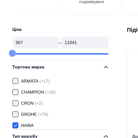
подовжувачі
Ціна
Під
–
Торгова марка
ARMATA
(+17)
CHAMPION
(+26)
CRON
(+2)
GROHE
(+78)
HAIBA
Тип виробу
IBERGRIF
(+7)
Ду