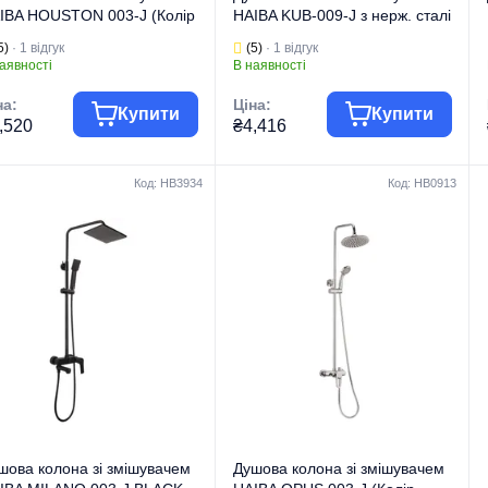
IBA HOUSTON 003-J (Колір
HAIBA KUB-009-J з нерж. сталі
ом) (HB0229)
SUS304 (Колір нерж)
5)
· 1 відгук
(5)
· 1 відгук
(HB2793)
аявності
В наявності
на:
Ціна:
Купити
Купити
,520
₴4,416
Код: HB3934
Код: HB0913
па товару
Змішувачі
Група товару
Змішувачі
гова марка
HAIBA
Торгова марка
HAIBA
 виробу
Душові колони
Тип виробу
Душові колони
Душові колони на
Душові колони на
д виробу
2 режими
Вид виробу
3 режими
рія
HOUSTON
Серія
KUB
шова колона зі змішувачем
Душова колона зі змішувачем