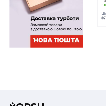
(
В н
SUS
(1)
Ці
TURIN
(1)
₴7
VITO
(1)
Гру
Тор
Тип
Ви
Се