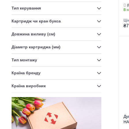
BL
HOUSTON
(1)
(
(H
Тип керування
В н
JEX
(1)
Ці
Картридж чи кран букса
KANT
(3)
₴7
Довжина виливу (см)
KUB
(1)
KUBUS
(8)
Діаметр картриджа (мм)
Гру
Тор
MARKUS
(2)
Тип монтажу
MARS
(1)
Тип
Країна бренду
MILANO
(4)
Ви
Країна виробник
MONACO
(1)
Се
NOX
(1)
OLIVIA
(1)
Ду
OPUS
(1)
HA
(К
SIRIUS
(1)