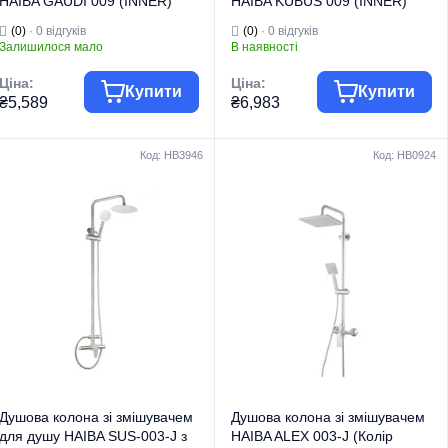
HAIBA GAUDI 009 (INNER)
HAIBA KUBUS 009 (INNER)
(Колір хром) (HB9595)
(Колір хром) (HB3951)
(0)
· 0 відгуків
(0)
· 0 відгуків
Залишилося мало
В наявності
Ціна:
Ціна:
Купити
Купити
₴5,589
₴6,983
Код: HB3946
Код: HB0924
Група товару
Змішувачі
Група товару
Змішувачі
Торгова марка
HAIBA
Торгова марка
HAIBA
Душові системи
Душові системи
вбудованого
вбудованого
Тип виробу
монтажу
Тип виробу
монтажу
Душові системи
Душові системи
вбудованого
вбудованого
монтажу на 3
монтажу на 3
Вид виробу
режими
Вид виробу
режими
Серія
GAUDI
Серія
KUBUS
Душова колона зі змішувачем
Душова колона зі змішувачем
для душу HAIBA SUS-003-J з
HAIBA ALEX 003-J (Колір