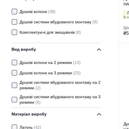
HA
KOER
(+87)
хр
Душові колони
(38)
(
В н
MIXXUS
(+61)
Душові системи вбудованого монтажу
(9)
Ці
MIXXUS PREMIUM
(+81)
Комплектуючі для змішувачів
(8)
₴5
PLAMIX
(+10)
Вид виробу
SANLUX
(+2)
Гру
Тор
TROPICAL FOREST
(+4)
Душові колони на 2 режими
(13)
Тип
ZERIX
(+61)
Душові колони на 3 режими
(25)
Ви
Се
САНКОМ
(+1)
Душові системи вбудованого монтажу на 2
режими
(2)
Душові системи вбудованого монтажу на 3
режими
(6)
Різне
(4)
Матеріал виробу
Стійки для душу
(4)
Ду
Латунь
(42)