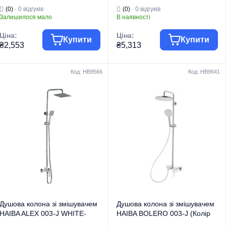
нерж. сталі SUS304 (Колір
хром) (HB0924)
(0)
· 0 відгуків
(0)
· 0 відгуків
нерж) (HB3946)
Залишилося мало
В наявності
Ціна:
Ціна:
Купити
Купити
₴2,553
₴5,313
Код: HB9566
Код: HB9641
Група товару
Змішувачі
Група товару
Змішувачі
Торгова марка
HAIBA
Торгова марка
HAIBA
Тип виробу
Душові колони
Тип виробу
Душові колони
Душові колони на
Душові колони на
Вид виробу
2 режими
Вид виробу
2 режими
Серія
SUS
Серія
ALEX
Душова колона зі змішувачем
Душова колона зі змішувачем
HAIBA ALEX 003-J WHITE-
HAIBA BOLERO 003-J (Колір
CHROME (Колір білий хром)
хром) (HB9641)