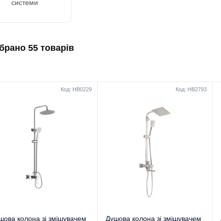
системи
ібрано 55 товарів
Код: HB0229
Код: HB2793
шова колона зі змішувачем
Душова колона зі змішувачем