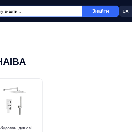
Знайти
UA
HAIBA
будовані душові