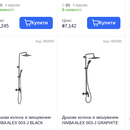
ACK (Колір чорний)
GRAPHITE (Колір графіт)
0)
· 0 відгуків
(0)
· 0 відгуків
B3949)
(HB9630)
аявності
В наявності
на:
Ціна:
Купити
Купити
,245
₴7,142
Код: HB3940
Код: HB3996
па товару
Змішувачі
Група товару
Змішувачі
гова марка
HAIBA
Торгова марка
HAIBA
Душові системи
Душові системи
вбудованого
вбудованого
 виробу
монтажу
Тип виробу
монтажу
Душові системи
Душові системи
вбудованого
вбудованого
монтажу на 3
монтажу на 3
д виробу
режими
Вид виробу
режими
рія
KUBUS
Серія
KUBUS
шова колона зі змішувачем
Душова колона зі змішувачем
IBA ALEX 003-J BLACK
HAIBA ALEX 003-J GRAPHITE
олір чорний) (HB3940)
(Колір графіт) (HB3996)