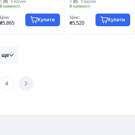
(0)
· 0 відгуків
(0)
· 0 відгуків
(HB9566)
В наявності
В наявності
Ціна:
Ціна:
Купити
Купити
₴5,865
₴5,520
Група товару
Змішувачі
Група товару
Змішувачі
Торгова марка
HAIBA
Торгова марка
HAIBA
 ще
Тип виробу
Душові колони
Тип виробу
Душові колони
Душові колони на
Душові колони на
Вид виробу
2 режими
Вид виробу
2 режими
Серія
ALEX
Серія
BOLERO
4