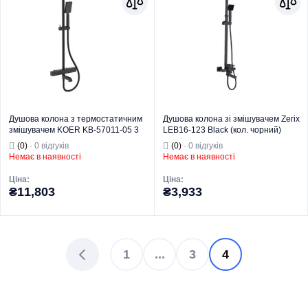
Душова колона з термостатичним
Душова колона зі змішувачем Zerix
змішувачем KOER KB-57011-05 3
LEB16-123 Black (кол. чорний)
функції (Колір чорний) (KR4725)
(ZX5574)
(0)
· 0 відгуків
(0)
· 0 відгуків
Немає в наявності
Немає в наявності
Ціна:
Ціна:
₴11,803
₴3,933
Група товару
Змішувачі
Група товару
Змішувачі
1
...
3
4
Торгова марка
KOER
Торгова марка
ZERIX
Тип виробу
Душові колони
Тип виробу
Душові колони
Душові колони
Душові колони
Вид виробу
на 3 режими
Вид виробу
на 3 режими
Серія
011 BLACK
Серія
LEB