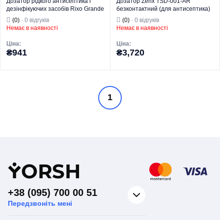
Дозатор рідкого антисептика і
Дозатор Zerix TSD-001-AR
дезінфікуючих засобів Rixo Grande
безконтактний (для антисептика)
S369WS
на стійці (ZX3251)
(0)
· 0 відгуків
(0)
· 0 відгуків
Немає в наявності
Немає в наявності
Ціна:
Ціна:
₴941
₴3,720
Торгова марка
RIXO
Торгова марка
ZERIX
1
Серія
Grande
Дозатори-
Для
дезінфектори
Призначення
антисептика
Тип виробу
для антисептика
Тип
Настінний
Дозатор для для
Країна виробник
Італія
антисептика
Вид виробу
безконтактний
Серія
TSD001
Для
Призначення
антисептика
Y
ORSH
+38 (095) 700 00 51
Передзвоніть мені