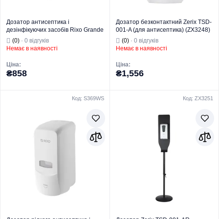
Дозатор антисептика і
Дозатор безконтактний Zerix TSD-
дезінфікуючих засобів Rixo Grande
001-A (для антисептика) (ZX3248)
(S368WS)
(0)
· 0 відгуків
(0)
· 0 відгуків
Немає в наявності
Немає в наявності
Ціна:
Ціна:
₴858
₴1,556
Код: S369WS
Код: ZX3251
Торгова марка
RIXO
Торгова марка
ZERIX
Серія
Grande
Дозатори-
Для
дезінфектори
Призначення
антисептика
Тип виробу
для антисептика
Тип
Настінний
Дозатор для для
Країна виробник
Італія
антисептика
Вид виробу
безконтактний
Серія
TSD001
Для
Призначення
антисептика