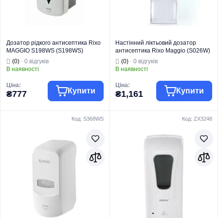
Дозатор рідкого антисептика Rixo
Настінний ліктьовий дозатор
MAGGIO S198WS (S198WS)
антисептика Rixo Maggio (S026W)
(0)
· 0 відгуків
(0)
· 0 відгуків
В наявності
В наявності
Ціна:
Ціна:
Купити
Купити
₴777
₴1,161
Код: S368WS
Код: ZX3248
Торгова марка
RIXO
Торгова марка
RIXO
Серія
Maggio
Серія
Maggio
Для
Тип
Настінний
Призначення
антисептика
Тип
Настінний
Країна виробник
Італія