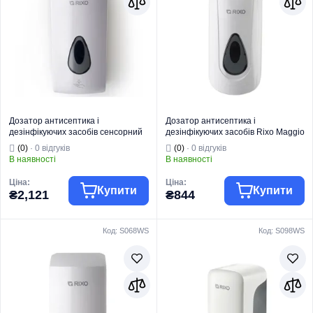
Дозатор антисептика і
Дозатор антисептика і
дезінфікуючих засобів сенсорний
дезінфікуючих засобів Rixo Maggio
Rixo Maggio (SA018WS)
(S168WS)
(0)
· 0 відгуків
(0)
· 0 відгуків
В наявності
В наявності
Ціна:
Ціна:
Купити
Купити
₴2,121
₴844
Код: S068WS
Код: S098WS
Торгова марка
RIXO
Торгова марка
RIXO
Серія
Maggio
Серія
Maggio
Тип
Настінний
Тип
Настінний