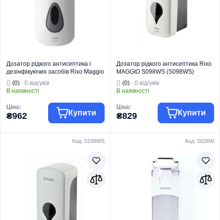
Дозатор рідкого антисептика і
Дозатор рідкого антисептика Rixo
дезінфікуючих засобів Rixo Maggio
MAGGIO S098WS (S098WS)
S068WS
(0)
· 0 відгуків
(0)
· 0 відгуків
В наявності
В наявності
Ціна:
Ціна:
Купити
Купити
₴962
₴829
Код: S198WS
Код: S026W
Торгова марка
RIXO
Торгова марка
RIXO
Серія
Maggio
Серія
Maggio
Тип
Настінний
Для
Призначення
антисептика
Тип
Настінний
Країна виробник
Італія