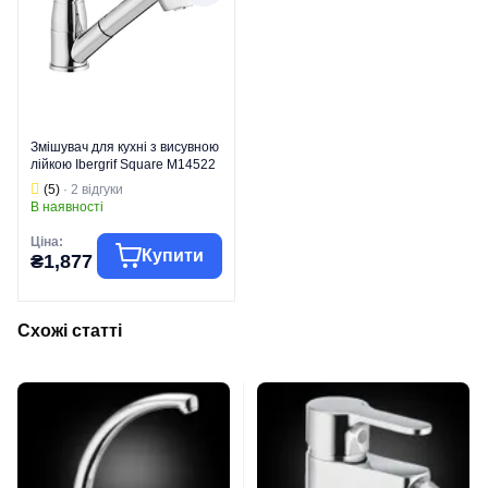
Змішувач для кухні з висувною
лійкою Ibergrif Square M14522
(IB0028)
(5)
· 2 відгуки
В наявності
Ціна:
Купити
₴1,877
Схожі статті
Група товару
Змішувачі
Торгова марка
IBERGRIF
Змішувачі для
Тип виробу
кухні
Змішувачі для
кухні з
висувною
Вид виробу
лійкою
Серія
SQUARE