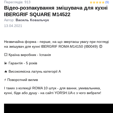
Переглядів: 913
(9)
Відео-розпакування змішувача для кухні
IBERGRIF SQUARE M14522
Автор:
Василь Ковальчук
13.04.2021
Незвичайна форма - перше, на що звертаєш увагу при погляді
на змішувач для кухні IBERGRIF ROMA M14150 (IB0049) 😍
💥 Країна виробник - Іспанія
💫 Гарантія - 5 років
🔥 Високоякісна латунь категорії А
⚡️ Поворотний вилив
І таких з
колекції ROMA
10 штук - для ванни, умивальника,
кухні, біде або душу - на сайті YORSH.UA є з чого вибрати!