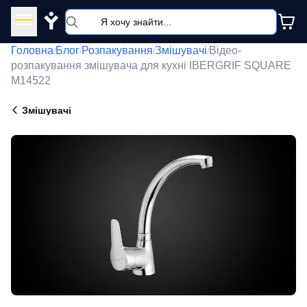
Y
Головна
Блог
Розпакування
Змішувачі
Відео-
/
/
/
/
розпакування змішувача для кухні IBERGRIF SQUARE
M14522
Змішувачі