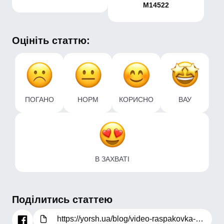
M14522
Оцініть статтю:
ПОГАНО
НОРМ
КОРИСНО
ВАУ
В ЗАХВАТІ
Поділитись статтею
https://yorsh.ua/blog/video-raspakovka-smesitelya-dlya-kukhni-ibergrif-square-m14522