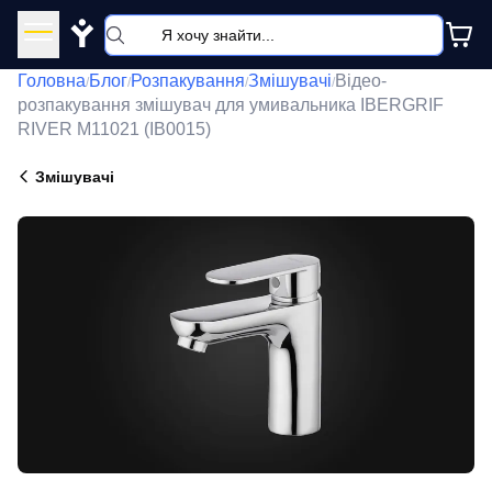
Y
Головна
Блог
Розпакування
Змішувачі
Відео-
/
/
/
/
розпакування змішувач для умивальника IBERGRIF
RIVER M11021 (IB0015)
Змішувачі