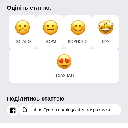
Оцініть статтю:
ПОГАНО
НОРМ
КОРИСНО
ВАУ
В ЗАХВАТІ
Поділитись статтею
https://yorsh.ua/blog/video-raspakovka-smesitel-dlya-umyvalnika-ibergrif-river-m11021-ib0015