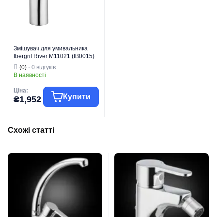
Змішувач для умивальника
Ibergrif River M11021 (IB0015)
(0)
· 0 відгуків
В наявності
Ціна:
Купити
₴1,952
Схожі статті
Група товару
Змішувачі
Торгова марка
IBERGRIF
Змішувачі для
Тип виробу
умивальника
Змішувачі для
умивальника
Вид виробу
низькі
Серія
RIVER