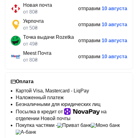
Новая почта
отправим
10 августа
от 80₴
Укрпочта
отправим
10 августа
от 50₴
Точка выдачи Rozetka
отправим
10 августа
от 49₴
Meest Почта
отправим
10 августа
от 80₴
Оплата
Картой Visa, Mastercard - LiqPay
Наложенный платеж
Безналичными для юридических лиц
Посылка в кредит от
на
отделении Новой почты
Покупка частями -
Приват банк
Моно банк
А-банк