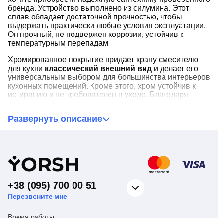
бренда. Устройство выполнено из силумина. Этот
сплав обладает достаточной прочностью, чтобы
выдержать практически любые условия эксплуатации.
Он прочный, не подвержен коррозии, устойчив к
температурным перепадам.
Хромированное покрытие придает крану смесителю
для кухни
классический внешний вид
и делает его
универсальным выбором для большинства интерьеров
кухонных помещений. Кроме этого, хром устойчив к
истиранию и не требователен в уходе. Благодаря
наличию
не
высокого излива
, Cron Hansberg 004
станет отличным вариантом для
неглубокой
Развернуть описание
кухонной мойки
. Во время его использования
практически не будет брызг, что существенно упрощает
уход за рабочей зоной.
Y
ORSH
+38 (095) 700 00 51
Перезвоните мне
Время работы