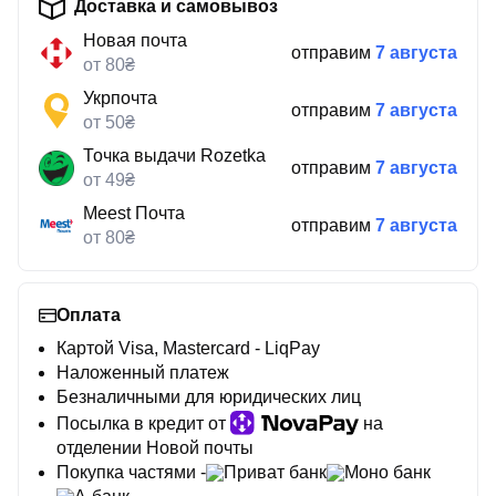
Доставка и самовывоз
Новая почта
отправим
7 августа
от 80₴
Укрпочта
отправим
7 августа
от 50₴
Точка выдачи Rozetka
отправим
7 августа
от 49₴
Meest Почта
отправим
7 августа
от 80₴
Оплата
Картой Visa, Mastercard - LiqPay
Наложенный платеж
Безналичными для юридических лиц
Посылка в кредит от
на
отделении Новой почты
Покупка частями -
Приват банк
Моно банк