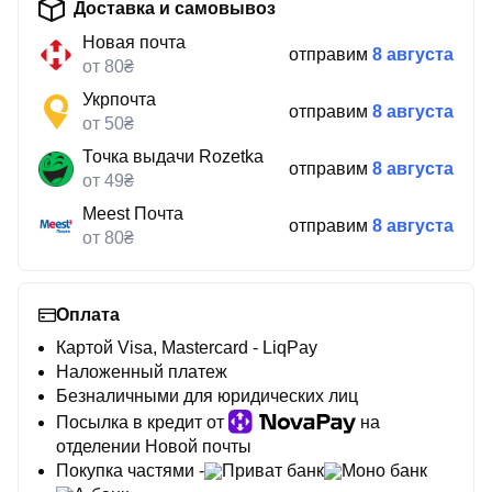
Доставка и самовывоз
Новая почта
отправим
8 августа
от 80₴
Укрпочта
отправим
8 августа
от 50₴
Точка выдачи Rozetka
отправим
8 августа
от 49₴
Meest Почта
отправим
8 августа
от 80₴
Оплата
Картой Visa, Mastercard - LiqPay
Наложенный платеж
Безналичными для юридических лиц
Посылка в кредит от
на
отделении Новой почты
Покупка частями -
Приват банк
Моно банк