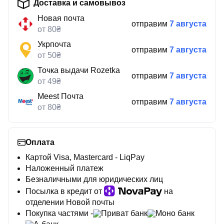
Доставка и самовывоз
Новая почта
отправим
7 августа
от 80₴
Укрпочта
отправим
7 августа
от 50₴
Точка выдачи Rozetka
отправим
7 августа
от 49₴
Meest Почта
отправим
7 августа
от 80₴
Оплата
Картой Visa, Mastercard - LiqPay
Наложенный платеж
Безналичными для юридических лиц
Посылка в кредит от
на
отделении Новой почты
Покупка частями -
Приват банк
Моно банк