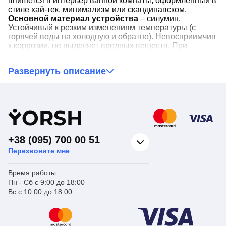
впишется в интерьер ванной комнаты, оформленный в
стиле хай-тек, минимализм или скандинавском.
Основной материал устройства
– силумин.
Устойчивый к резким изменениям температуры (с
горячей воды на холодную и обратно). Невосприимчив
к коррозии, не выделяет вредных веществ. При
аккуратном обращении и должном уходе смеситель
отработает больше заявленного производителем срока
Развернуть описание
эксплуатации.
Как и другие модели из каталога смесителей для душа,
Cron Kubus 003 комплектуется картриджным
Y
ORSH
механизмом с двумя керамическими пластинами
внутри. Этот тип запорного органа отличается высокой
надежностью и скоростью настройки напора и
+38 (095) 700 00 51
температуры подаваемой воды. Достаточно открыть
Перезвоните мне
рычаг и повернуть его в сторону горячего или
холодного потока.
Время работы
Пн - Сб с 9:00 до 18:00
Важно отметить!
Купив смеситель для душа Cron
Вс с 10:00 до 18:00
Kubus 003, вы получите все необходимое для его
использования, включая шланг и душевую лейку.