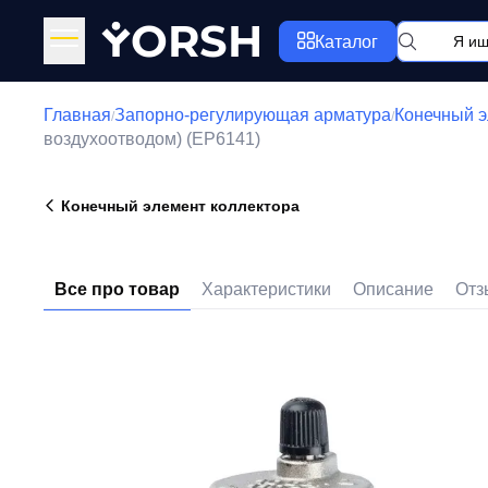
Y
ORSH
Каталог
Главная
Запорно-регулирующая арматура
Конечный э
/
/
воздухоотводом) (EP6141)
Конечный элемент коллектора
Все про товар
Характеристики
Описание
Отз