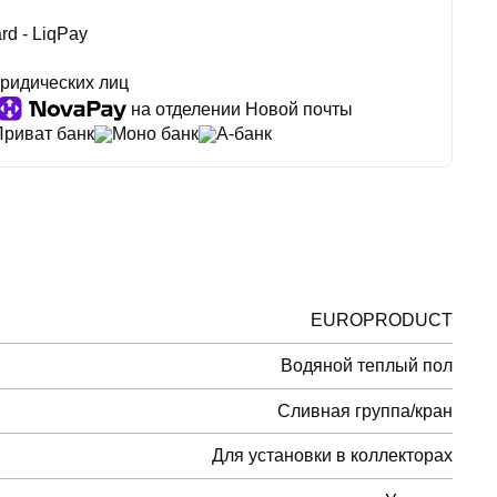
rd - LiqPay
ридических лиц
на отделении Новой почты
Приват банк
Моно банк
А-банк
EUROPRODUCT
Водяной теплый пол
Сливная группа/кран
Для установки в коллекторах