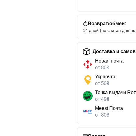
Возврат/обмен:
14 дней (не считая дня по
Доставка и само
Новая почта
от 80₴
Укрпочта
от 50₴
Точка выдачи Roz
от 49₴
Meest Почта
от 80₴