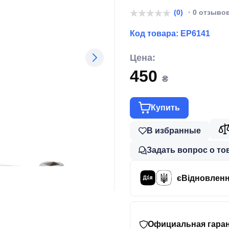
(EP6141)
(0)
· 0 отзыво
Код товара:
EP6141
Цена:
450
₴
Купить
В избранные
Задать вопрос о то
єВідновлен
Официальная гаран