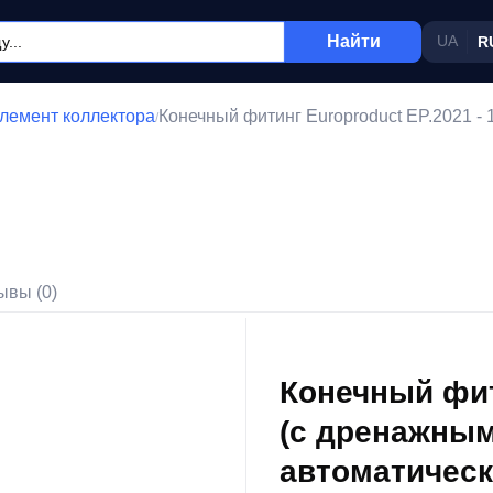
Найти
UA
R
лемент коллектора
Конечный фитинг Europroduct EP.2021 -
/
ывы (0)
Конечный фити
(с дренажным
автоматическ