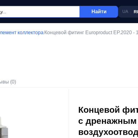
Найти
UA
R
лемент коллектора
Концевой фитинг Europroduct EP.2020 -
/
ывы (0)
Концевой фити
с дренажным
воздухоотвод