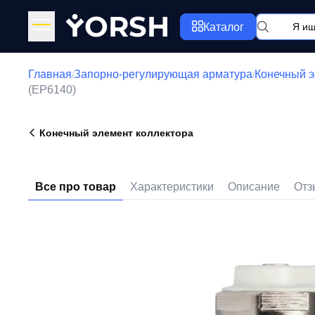
Y
ORSH
Каталог
Главная
Запорно-регулирующая арматура
Конечный э
/
/
(EP6140)
Конечный элемент коллектора
Все про товар
Характеристики
Описание
Отз