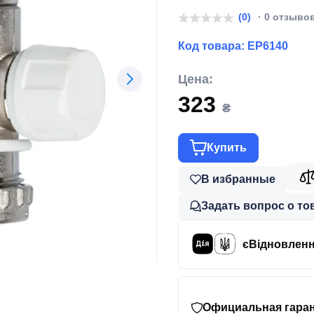
(0)
· 0 отзыво
Код товара:
EP6140
Цена:
323
₴
Купить
В избранные
Задать вопрос о то
єВідновлен
Официальная гаран