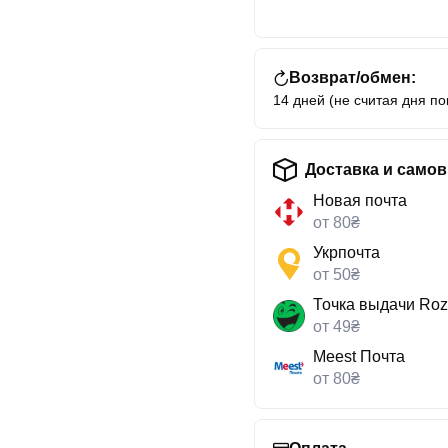
Возврат/обмен:
14 дней (не считая дня по
Доставка и само
Новая почта
от 80₴
Укрпочта
от 50₴
Точка выдачи Roz
от 49₴
Meest Почта
от 80₴