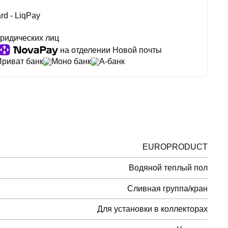
rd - LiqPay
ридических лиц
на отделении Новой почты
Приват банк
Моно банк
А-банк
EUROPRODUCT
Водяной теплый пол
Сливная группа/кран
Для установки в коллекторах