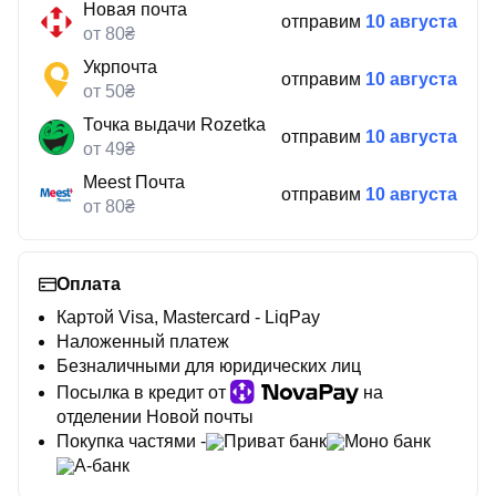
Новая почта
отправим
10 августа
от 80₴
Укрпочта
отправим
10 августа
от 50₴
Точка выдачи Rozetka
отправим
10 августа
от 49₴
Meest Почта
отправим
10 августа
от 80₴
Оплата
Картой Visa, Mastercard - LiqPay
Наложенный платеж
Безналичными для юридических лиц
Посылка в кредит от
на
отделении Новой почты
Покупка частями -
Приват банк
Моно банк
А-банк