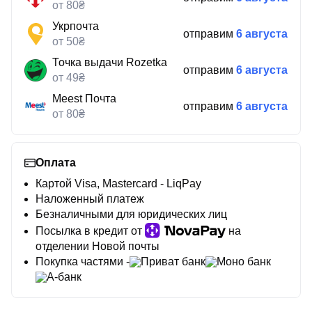
от 80₴
Укрпочта
отправим
6 августа
от 50₴
Точка выдачи Rozetka
отправим
6 августа
от 49₴
Meest Почта
отправим
6 августа
от 80₴
Оплата
Картой Visa, Mastercard - LiqPay
Наложенный платеж
Безналичными для юридических лиц
Посылка в кредит от
на
отделении Новой почты
Покупка частями -
Приват банк
Моно банк
А-банк