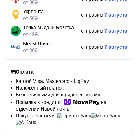
от 80₴
Укрпочта
отправим
7 августа
от 50₴
Точка выдачи Rozetka
отправим
7 августа
от 49₴
Meest Почта
отправим
7 августа
от 80₴
Оплата
Картой Visa, Mastercard - LiqPay
Наложенный платеж
Безналичными для юридических лиц
Посылка в кредит от
на
отделении Новой почты
Покупка частями -
Приват банк
Моно банк
А-банк