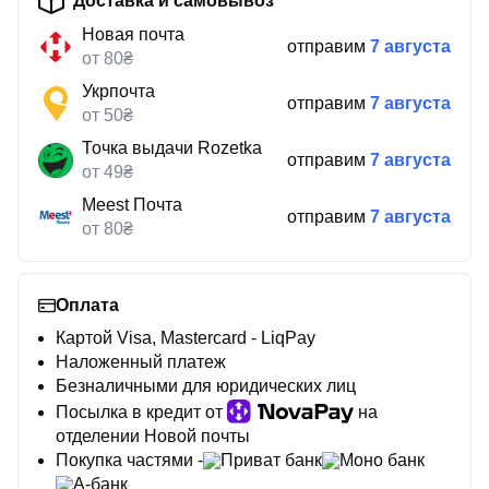
Доставка и самовывоз
Новая почта
отправим
7 августа
от 80₴
Укрпочта
отправим
7 августа
от 50₴
Точка выдачи Rozetka
отправим
7 августа
от 49₴
Meest Почта
отправим
7 августа
от 80₴
Оплата
Картой Visa, Mastercard - LiqPay
Наложенный платеж
Безналичными для юридических лиц
Посылка в кредит от
на
отделении Новой почты
Покупка частями -
Приват банк
Моно банк
А-банк