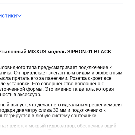
истики
утылочный MIXXUS модель SIPHON-01 BLACK
ловидного типа предусматривает подключение к
ьника. Он привлекает элегантным видом и эффектным
ысла прятать его за панелями. Розетка скроет все
сле установки. Его совершенство воплощено с
утонченной формы. Это именно та деталь, которая
ость в аксессуар.
ный выпуск, что делает его идеальным решением для
агодаря диаметру слива 32 мм и подключению к
 интегрируется в любую систему сантехники.
на является мокрый гидрозатвор, обеспечивающий
неприятных запахов. Твердые частицы, которые могут