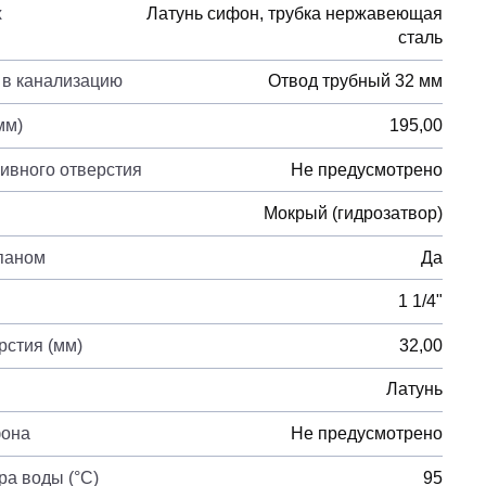
х
Латунь сифон, трубка нержавеющая
сталь
 в канализацию
Отвод трубный 32 мм
мм)
195,00
ливного отверстия
Не предусмотрено
Мокрый (гидрозатвор)
паном
Да
1 1/4"
рстия (мм)
32,00
Латунь
фона
Не предусмотрено
а воды (°C)
95