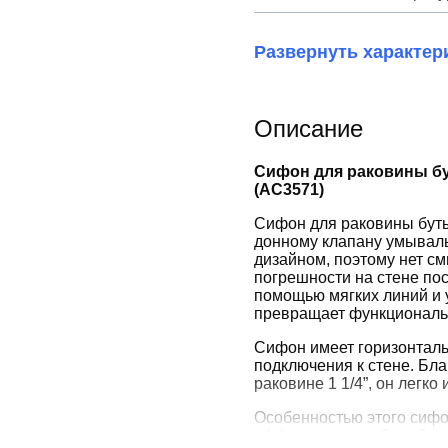
Развернуть характер
Описание
Сифон для раковины б
(AC3571)
Сифон для раковины буты
донному клапану умывал
дизайном, поэтому нет см
погрешности на стене по
помощью мягких линий и 
превращает функциональн
Сифон имеет горизонталь
подключения к стене. Бл
раковине 1 1/4”, он легко
Особенностью этого сифо
эффективную работу без 