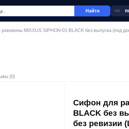
Найти
UA
R
 раковины MIXXUS SIPHON-01 BLACK без выпуска (под донны
ывы (0)
Сифон для р
BLACK без вы
без ревизии (