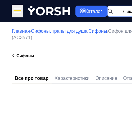
Y
ORSH
Каталог
Главная
Сифоны, трапы для душа
Сифоны
Сифон для
/
/
/
(AC3571)
Сифоны
Все про товар
Характеристики
Описание
Отз