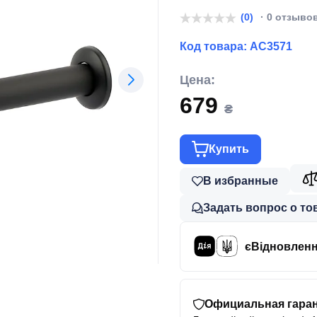
(0)
· 0 отзыво
Код товара:
AC3571
Цена:
679
₴
Купить
В избранные
Задать вопрос о то
єВідновлен
Официальная гаран