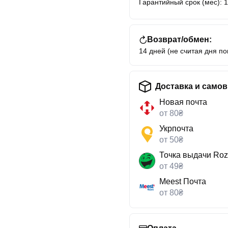
Гарантийный срок (мес): 
Возврат/обмен:
14 дней (не считая дня по
Доставка и само
Новая почта
от 80₴
Укрпочта
от 50₴
Точка выдачи Roz
от 49₴
Meest Почта
от 80₴