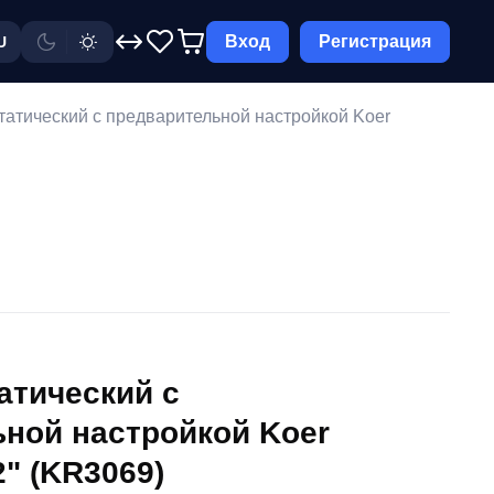
Вход
Регистрация
U
татический с предварительной настройкой Koer
атический с
ной настройкой Koer
2" (KR3069)