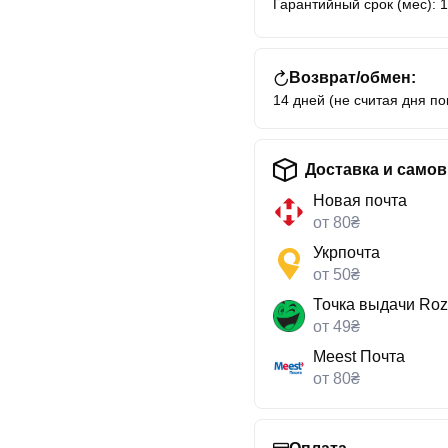
Гарантийный срок (мес): 
Возврат/обмен:
14 дней (не считая дня по
Доставка и само
Новая почта
от 80₴
Укрпочта
от 50₴
Точка выдачи Roz
от 49₴
Meest Почта
от 80₴