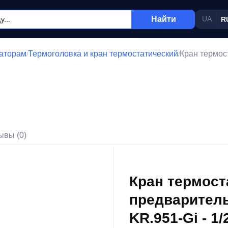
Найти
UA
R
аторам
Термоголовка и кран термостатический
Кран термос
/
/
ывы (0)
Кран термост
предваритель
KR.951-Gi - 1/