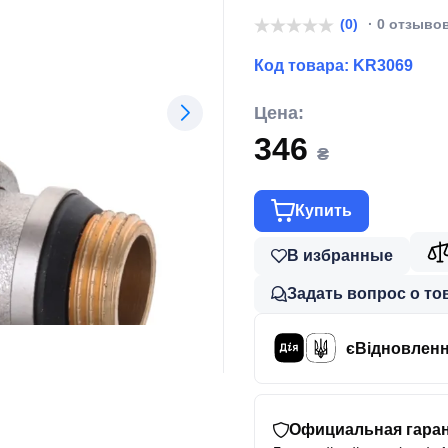
(0)
· 0 отзыво
Код товара:
KR3069
Цена:
346
₴
Купить
В избранные
Задать вопрос о то
єВідновлен
Официальная гаран