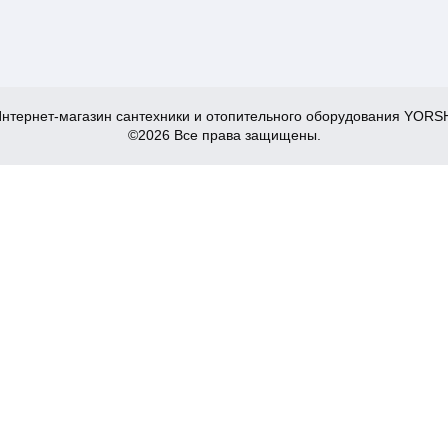
нтернет-магазин сантехники и отопительного оборудования YORS
©2026 Все права защищены.
стройкой Koer KR.951-Gi - 1/2" (KR3069)