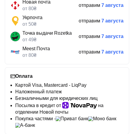
Новая почта
отправим
7 августа
от 80₴
Укрпочта
отправим
7 августа
от 50₴
Точка выдачи Rozetka
отправим
7 августа
от 49₴
Meest Почта
отправим
7 августа
от 80₴
Оплата
Картой Visa, Mastercard - LiqPay
Наложенный платеж
Безналичными для юридических лиц
Посылка в кредит от
на
отделении Новой почты
Покупка частями -
Приват банк
Моно банк
А-банк