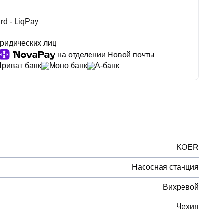
rd - LiqPay
ридических лиц
на отделении Новой почты
Приват банк
Моно банк
А-банк
KOER
Насосная станция
Вихревой
Чехия