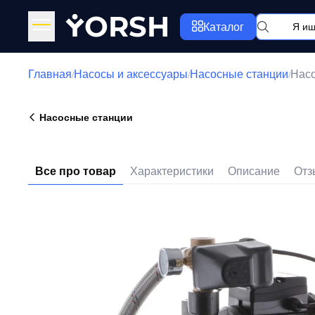
Y
ORSH
Каталог
Главная
Насосы и аксессуары
Насосные станции
Насо
/
/
/
Насосные станции
Все про товар
Характеристики
Описание
Отз