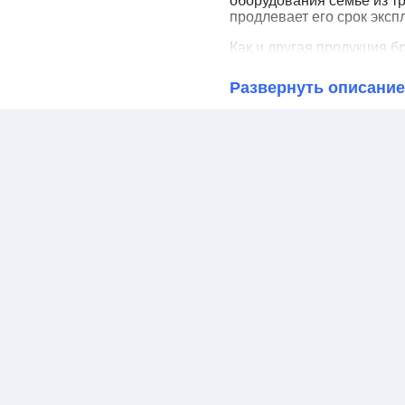
оборудования семье из тр
продлевает его срок эксп
Как и другая продукция б
качеством сборки и комп
специальная груша, выпо
Развернуть описание
вредные вещества, поэто