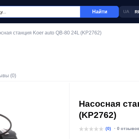
Найти
UA
R
сная станция Koer auto QB-80 24L (KP2762)
ывы (0)
Насосная ста
(KP2762)
(0)
· 0 отзыво