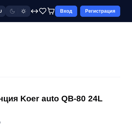
Вход
Регистрация
U
нция Koer auto QB-80 24L
в