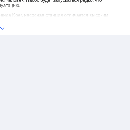
ех человек. Насос будет запускаться редко, что
луатацию.
ренда Koer, насосная станция отличается высоким
лектующих деталей. В напорном баке применяется
лненная из пищевой резины, которая не выделяет
му абсолютно безопасна для здоровья человека.