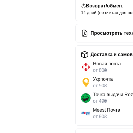
Возврат/обмен:
14 дней (не считая дня по
Просмотреть тех
Доставка и само
Новая почта
от 80₴
Укрпочта
от 50₴
Точка выдачи Roz
от 49₴
Meest Почта
от 80₴