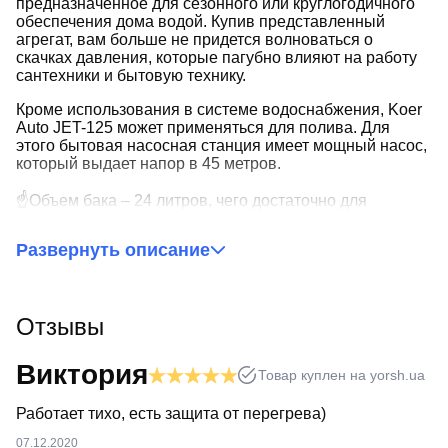
предназначенное для сезонного или круглогодичного
обеспечения дома водой. Купив представленный
агрегат, вам больше не придется волноваться о
скачках давления, которые пагубно влияют на работу
сантехники и бытовую технику.
Кроме использования в системе водоснабжения, Koer
Auto JET-125 может применяться для полива. Для
этого бытовая насосная станция имеет мощный насос,
который выдает напор в 45 метров.
☝Объем бака – 24 литров, чего достаточно для
комфортного использования оборудования семье из
трех человек. Насос будет запускаться редко, что
Развернуть описание
продлевает его срок эксплуатацию.
Как и другая продукция бренда Koer, насосная станция
отличается высоким качеством сборки и
Отзывы
комплектующих деталей. В напорном баке
применяется специальная груша, выполненная из
пищевой резины, которая не выделяет вредные
Виктория
Товар куплен на yorsh.ua
вещества, поэтому абсолютно безопасна для здоровья
человека.
Работает тихо, есть защита от перегрева)
07.12.2020