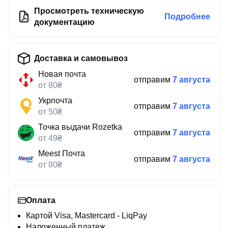
Просмотреть техническую
Подробнее
документацию
Доставка и самовывоз
Новая почта
отправим
7 августа
от 80₴
Укрпочта
отправим
7 августа
от 50₴
Точка выдачи Rozetka
отправим
7 августа
от 49₴
Meest Почта
отправим
7 августа
от 80₴
Оплата
Картой Visa, Mastercard - LiqPay
Наложенный платеж