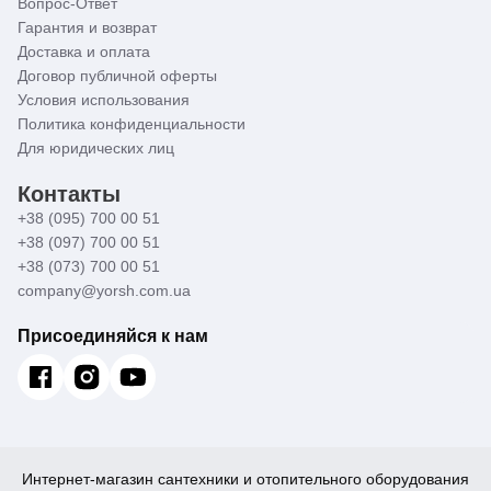
Вопрос-Ответ
Дозатор для жидкого мыла встраиваемый: для него
необходимо сделать отверстие в столешнице. Объем
Гарантия и возврат
дозатора - 300 мл.
Доставка и оплата
Договор публичной оферты
Раздвижная сушка для посуды, которая накладывается
Условия использования
на мойку, имеет размер 44,5х21,5х9 см.
Политика конфиденциальности
Цвет всех элементов - стальной. Общий вес коробки
Для юридических лиц
-10,6 кг.
Контакты
+38 (095) 700 00 51
+38 (097) 700 00 51
+38 (073) 700 00 51
company@yorsh.com.ua
Присоединяйся к нам
Интернет-магазин сантехники и отопительного оборудования