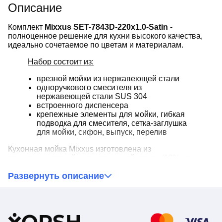
Описание
Комплект
Mixxus SET-7843D-220x1.0-Satin
-
полноценное решение для кухни высокого качества,
идеально сочетаемое по цветам и материалам.
Набор состоит из:
врезной мойки из нержавеющей стали
одноручкового смесителя из
нержавеющей стали SUS 304
встроенного диспенсера
крепежные элементы для мойки, гибкая
подводка для смесителя, сетка-заглушка
для мойки, сифон, выпуск, перелив
Кухонная мойка Mixxus изготовлена из
хромоникелевой нержавеющей стали
(18% хрома и
8-10% никеля), которую разрешено использовать в
Развернуть описание
контакте с пищевыми продуктами. В мойку
можно
смело ставить раскаленные сковородки
. Она с
легкостью может переносить воздействие кипятка и
пара. Материал способен выдерживать нагревание
до
140°С
.
Y
ORSH