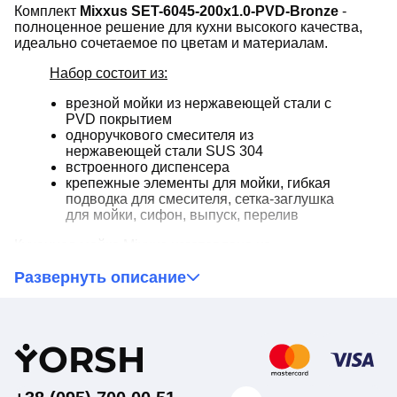
Комплект
Mixxus SET-6045-200x1.0-PVD-Bronze
-
полноценное решение для кухни высокого качества,
идеально сочетаемое по цветам и материалам.
Набор состоит из:
врезной мойки из нержавеющей стали с
PVD покрытием
одноручкового смесителя из
нержавеющей стали SUS 304
встроенного диспенсера
крепежные элементы для мойки, гибкая
подводка для смесителя, сетка-заглушка
для мойки, сифон, выпуск, перелив
Кухонная мойка Mixxus изготовлена из
хромоникелевой нержавеющей стали
(18% хрома и
Развернуть описание
8-10% никеля), которую разрешено использовать в
контакте с пищевыми продуктами. В мойку
можно
смело ставить раскаленные сковородки
. Она с
легкостью может переносить воздействие кипятка и
пара. Материал способен выдерживать нагревание
до
Y
ORSH
140°С
. Вакуумное напыление PVD - покрытие высокой
прочности, за счет которого изделие приобретает
глубокий матовый цвет.