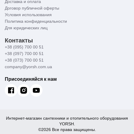
Доставка и оплата
Дозатор для жидкого мыла встраиваемый: для него
Договор публичной оферты
необходимо сделать отверстие в столешнице. Объем
Условия использования
дозатора - 300 мл.
Политика конфиденциальности
Цвет всех элементов - бронзовый. Общий вес коробки -
Для юридических лиц
8,7 кг.
Контакты
+38 (095) 700 00 51
+38 (097) 700 00 51
+38 (073) 700 00 51
company@yorsh.com.ua
Присоединяйся к нам
Интернет-магазин сантехники и отопительного оборудования
YORSH.
©2026 Все права защищены.