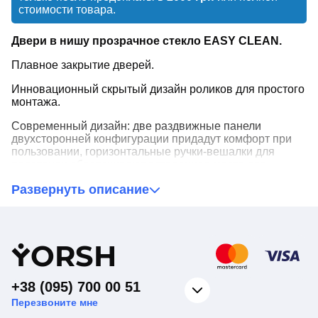
стоимости товара.
Двери в нишу прозрачное стекло EASY CLEAN.
Плавное закрытие дверей.
Инновационный скрытый дизайн роликов для простого
монтажа.
Современный дизайн: две раздвижные панели
двухсторонней конфигурации придадут комфорт при
пользовании, горизонтальные ручки-вешалки для
полотенец обеспечивают встроенное место для
хранения.
Развернуть описание
Легкая в очистке система нижних направляющих
сохранит время на уборке.
Легкая очистка стекла с нанопокрытием EASY CLEAN,
Y
ORSH
что помогает удерживать кабину в чистоте.
Благодаря водоотталкивающим свойствам капли воды
+38 (095) 700 00 51
не удерживаются на поверхности стекла, а быстро
стекают, не оставляя следа.
Перезвоните мне