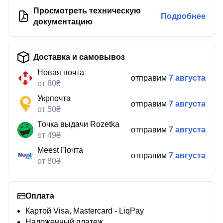
Просмотреть техническую
Подробнее
документацию
Доставка и самовывоз
Новая почта
отправим
7 августа
от 80₴
Укрпочта
отправим
7 августа
от 50₴
Точка выдачи Rozetka
отправим
7 августа
от 49₴
Meest Почта
отправим
7 августа
от 80₴
Оплата
Картой Visa, Mastercard - LiqPay
Наложенный платеж