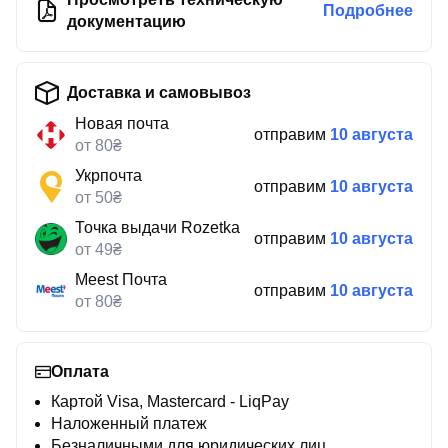
Подробнее
документацию
Доставка и самовывоз
Новая почта
отправим
10 августа
от 80₴
Укрпочта
отправим
10 августа
от 50₴
Точка выдачи Rozetka
отправим
10 августа
от 49₴
Meest Почта
отправим
10 августа
от 80₴
Оплата
Картой Visa, Mastercard - LiqPay
Наложенный платеж
Безналичными для юридических лиц