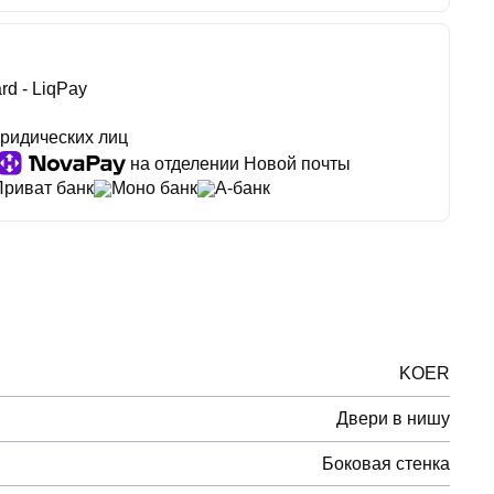
rd - LiqPay
ридических лиц
на отделении Новой почты
Приват банк
Моно банк
А-банк
KOER
Двери в нишу
Боковая стенка