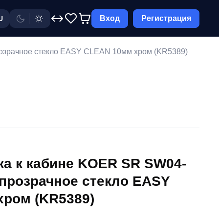
Вход
Регистрация
U
розрачное стекло EASY CLEAN 10мм хром (KR5389)
ка к кабине KOER SR SW04-
 прозрачное стекло EASY
ром (KR5389)