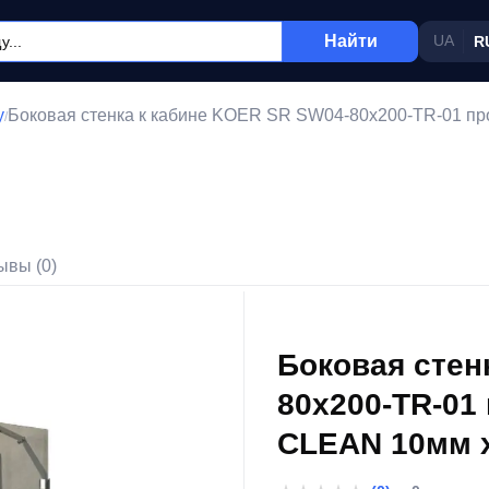
Найти
UA
R
у
Боковая стенка к кабине KOER SR SW04-80x200-TR-01 п
/
ывы (0)
Боковая стен
80x200-TR-01
CLEAN 10мм х