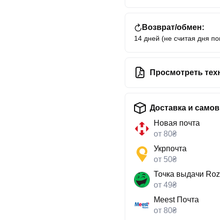
Возврат/обмен:
14 дней (не считая дня по
Просмотреть тех
Доставка и само
Новая почта
от 80₴
Укрпочта
от 50₴
Точка выдачи Roz
от 49₴
Meest Почта
от 80₴