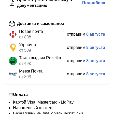
Подробнее
документацию
Доставка и самовывоз
Новая почта
отправим
8 августа
от 80₴
Укрпочта
отправим
8 августа
от 50₴
Точка выдачи Rozetka
отправим
8 августа
от 49₴
Meest Почта
отправим
8 августа
от 80₴
Оплата
Картой Visa, Mastercard - LiqPay
Наложенный платеж
Безналичными для юридических лиц