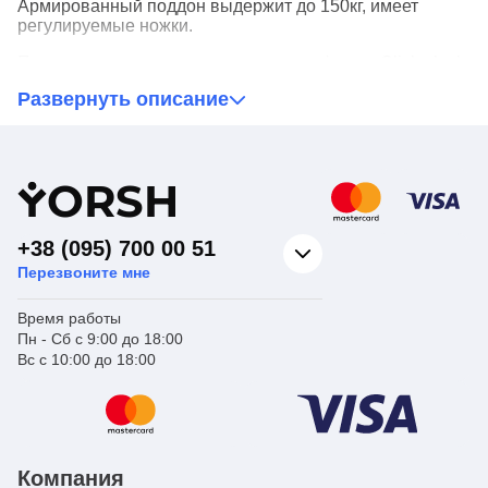
Армированный поддон выдержит до 150кг, имеет
регулируемые ножки.
Поддон комплектуется усиленным сифоном Click-clack
с грязезадерживателем (нажимная пробка), имеет
Развернуть описание
выход гофры 40/50мм.
Двойная стальная ручка-полотенцесушитель стильная
и функциональная.
Y
ORSH
Распашные двери – на поворотных надежных завесах
из нержавеющей стали, они вращаются на 90
градусов.
+38 (095) 700 00 51
Пластиковая магнитная лента и огнепроницаемые
Перезвоните мне
резиновые уплотнители на краях двери обеспечат
герметичность закрытия.
Время работы
Пн - Сб с 9:00 до 18:00
Вс с 10:00 до 18:00
Компания