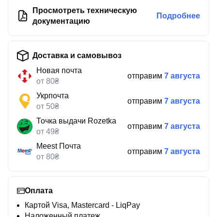
Просмотреть техническую
Подробнее
документацию
Доставка и самовывоз
Новая почта
отправим
7 августа
от 80₴
Укрпочта
отправим
7 августа
от 50₴
Точка выдачи Rozetka
отправим
7 августа
от 49₴
Meest Почта
отправим
7 августа
от 80₴
Оплата
Картой Visa, Mastercard - LiqPay
Наложенный платеж