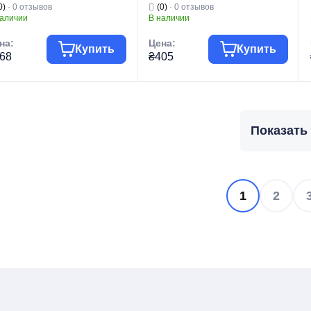
0)
· 0 отзывов
(0)
· 0 отзывов
M0008)
(PM0611)
наличии
В наличии
на:
Цена:
Купить
Купить
68
₴405
уппа товара
Смесители
Группа товара
Смесители
говая марка
PLAMIX
Торговая марка
PLAMIX
Показать
Смесители для
Смесители для
п изделия
умывальника
Тип изделия
умывальника
Смесители для
Смесители для
умывальника
умывальника
д изделия
низкие
Вид изделия
низкие
рия
KUB
Серия
KUB
1
2