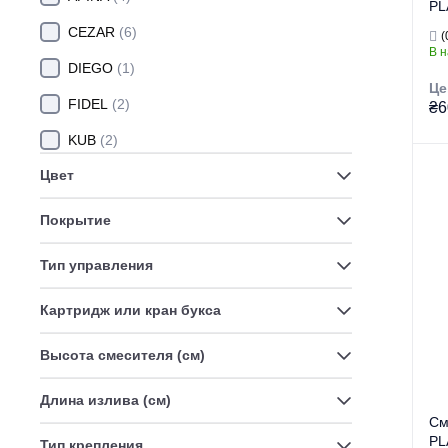
PL
SE
CEZAR
(6)
(
(Ц
В 
DIEGO
(1)
Це
FIDEL
(2)
₴6
KUB
(2)
Цвет
KUBUS
(2)
Гр
Тор
LUCAS
(3)
Покрытие
Ти
MARIO
(1)
Тип управления
Ви
OSCAR
(8)
Се
Картридж или кран букса
RAUL
(5)
Высота смесителя (см)
RODRI
(1)
SERGIO
(6)
Длина излива (см)
См
VEGA
(4)
PL
Тип крепления