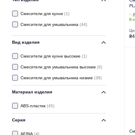
См
PL
GROMIX
(+2)
(б
Смесители для кухни
(1)
(
(P
В 
HAIBA
(+208)
Смесители для умывальника
(44)
Це
IBERGRIF
(+12)
₴4
Вид изделия
KOER
(+82)
LATRES
(+1)
Смесители для кухни высокие
(1)
Гр
Тор
MIXXUS
(+125)
Смесители для умывальника высокие
(6)
Ти
MIXXUS PREMIUM
(+92)
Смесители для умывальника низкие
(38)
Ви
PLAMIX
Се
Материал изделия
ZERIX
(+139)
ABS-пластик
(45)
Серия
См
AFINA
(4)