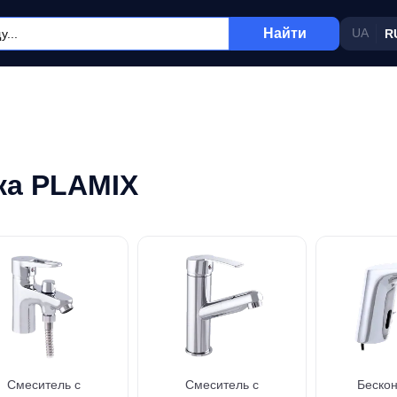
Найти
UA
R
ка PLAMIX
Смеситель с
Смеситель с
Бескон