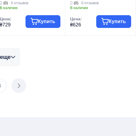
(0)
· 0 отзывов
(0)
· 0 отзывов
(Цвет белый) (PM0672)
белый) (PM0671)
В наличии
В наличии
Цена:
Цена:
Купить
Купить
₴729
₴626
Группа товара
Смесители
Группа товара
Смесители
Торговая марка
PLAMIX
Торговая марка
PLAMIX
 еще
Смесители для
Смесители для
Тип изделия
умывальника
Тип изделия
умывальника
Смесители для
Смесители для
умывальника
умывальника
Вид изделия
высокие
Вид изделия
низкие
Серия
KUBUS
Серия
KUBUS
3