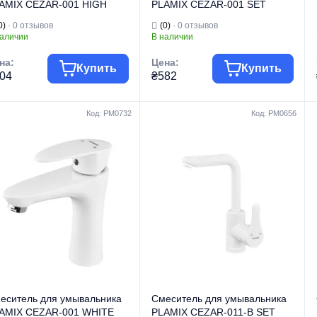
AMIX CEZAR-001 HIGH
PLAMIX CEZAR-001 SET
T WHITE (с подводкой)
GRAPHITE (с подводкой)
0)
· 0 отзывов
(0)
· 0 отзывов
вет белый) (PM0663)
(Цвет графит) (PM0688)
наличии
В наличии
на:
Цена:
Купить
Купить
04
₴582
Код: PM0732
Код: PM0656
уппа товара
Смесители
Группа товара
Смесители
говая марка
PLAMIX
Торговая марка
PLAMIX
Смесители для
Смесители для
п изделия
умывальника
Тип изделия
умывальника
Смесители для
Смесители для
умывальника
умывальника
д изделия
высокие
Вид изделия
низкие
рия
CEZAR
Серия
CEZAR
еситель для умывальника
Смеситель для умывальника
AMIX CEZAR-001 WHITE
PLAMIX CEZAR-011-B SET