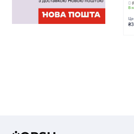
(
(P
В 
Це
₴3
Гр
Тор
Ти
Ви
Се