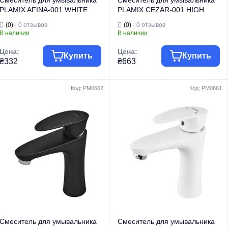
Смеситель для умывальника
Смеситель для умывальника
PLAMIX AFINA-001 WHITE
PLAMIX CEZAR-001 HIGH
(без подводки) (Цвет белый)
SET MATTE BLACK (с
(0)
· 0 отзывов
(0)
· 0 отзывов
(PM0684)
подводкой) (Цвет матовый
В наличии
В наличии
черный) (PM0664)
Цена:
Цена:
Купить
Купить
₴332
₴663
Код: PM0662
Код: PM0661
Группа товара
Смесители
Группа товара
Смесители
Торговая марка
PLAMIX
Торговая марка
PLAMIX
Смесители для
Смесители для
Тип изделия
умывальника
Тип изделия
умывальника
Смесители для
Смесители для
умывальника
умывальника
Вид изделия
низкие
Вид изделия
высокие
Серия
AFINA
Серия
CEZAR
Смеситель для умывальника
Смеситель для умывальника