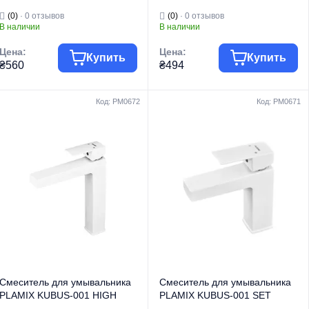
MATTE BLACK (с подводкой)
WHITE (с подводкой) (Цвет
(0)
· 0 отзывов
(0)
· 0 отзывов
(Цвет матовый черный)
белый) (PM0659)
В наличии
В наличии
(PM0660)
Цена:
Цена:
Купить
Купить
₴560
₴494
Код: PM0672
Код: PM0671
Группа товара
Смесители
Группа товара
Смесители
Торговая марка
PLAMIX
Торговая марка
PLAMIX
Смесители для
Смесители для
Тип изделия
умывальника
Тип изделия
умывальника
Смесители для
Смесители для
умывальника
умывальника
Вид изделия
низкие
Вид изделия
низкие
Серия
FIDEL
Серия
FIDEL
Смеситель для умывальника
Смеситель для умывальника
PLAMIX KUBUS-001 HIGH
PLAMIX KUBUS-001 SET
SET WHITE (с подводкой)
WHITE (с подводкой) (Цвет