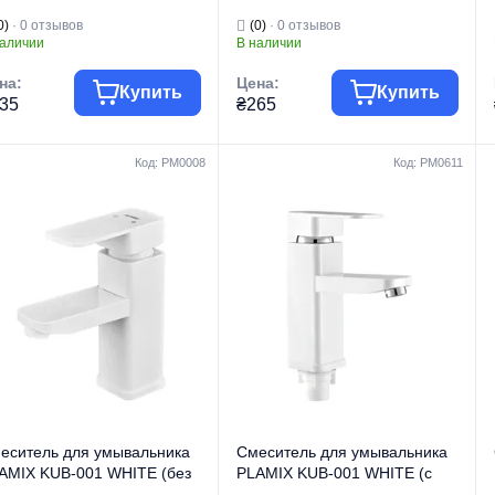
ез подводки) (PM0732)
WHITE (без подводки) (Цвет
0)
· 0 отзывов
(0)
· 0 отзывов
белый) (PM0656)
наличии
В наличии
на:
Цена:
Купить
Купить
35
₴265
Код: PM0008
Код: PM0611
уппа товара
Смесители
Группа товара
Смесители
говая марка
PLAMIX
Торговая марка
PLAMIX
Смесители для
Смесители для
п изделия
умывальника
Тип изделия
умывальника
Смесители для
Смесители для
умывальника
умывальника
д изделия
низкие
Вид изделия
высокие
рия
CEZAR
Серия
DIEGO
еситель для умывальника
Смеситель для умывальника
AMIX KUB-001 WHITE (без
PLAMIX KUB-001 WHITE (с
дводки) (Цвет белый)
подводкой) (Цвет белый)