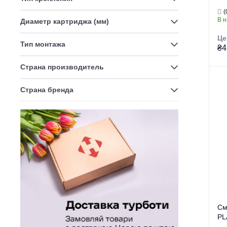
(б
(
В 
Диаметр картриджа (мм)
Це
Тип монтажа
₴4
Страна производитель
Гр
Страна бренда
Тор
Ти
Ви
Се
См
PL
по