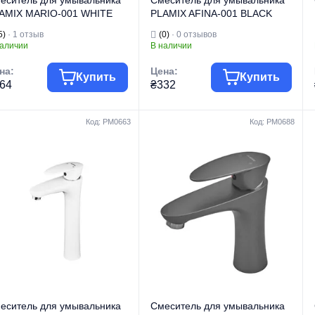
еситель для умывальника
Смеситель для умывальника
AMIX MARIO-001 WHITE
PLAMIX AFINA-001 BLACK
ез подводки) (Цвет белый)
(без подводки) (Цвет черный)
5)
· 1 отзыв
(0)
· 0 отзывов
M0556)
(PM0563)
наличии
В наличии
на:
Цена:
Купить
Купить
64
₴332
Код: PM0663
Код: PM0688
уппа товара
Смесители
Группа товара
Смесители
говая марка
PLAMIX
Торговая марка
PLAMIX
Смесители для
Смесители для
п изделия
кухни
Тип изделия
умывальника
Смесители для
Смесители для
д изделия
кухни высокие
умывальника
рия
MARIO
Вид изделия
низкие
Серия
AFINA
еситель для умывальника
Смеситель для умывальника