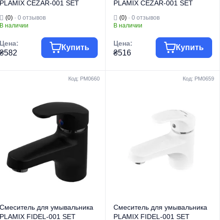
PLAMIX CEZAR-001 SET
PLAMIX CEZAR-001 SET
MATTE BLACK (с подводкой)
WHITE (с подводкой) (Цвет
(0)
· 0 отзывов
(0)
· 0 отзывов
(Цвет матовый черный)
белый) (PM0661)
В наличии
В наличии
(PM0662)
Цена:
Цена:
Купить
Купить
₴582
₴516
Код: PM0660
Код: PM0659
Группа товара
Смесители
Группа товара
Смесители
Торговая марка
PLAMIX
Торговая марка
PLAMIX
Смесители для
Смесители для
Тип изделия
умывальника
Тип изделия
умывальника
Смесители для
Смесители для
умывальника
умывальника
Вид изделия
низкие
Вид изделия
низкие
Серия
CEZAR
Серия
CEZAR
Смеситель для умывальника
Смеситель для умывальника
PLAMIX FIDEL-001 SET
PLAMIX FIDEL-001 SET