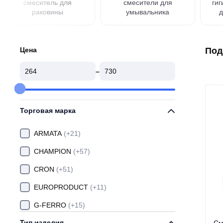
смеситель для
смесители для
ги
раковины
умывальника
д
Цена
Под
–
Торговая марка
ARMATA
(+21)
CHAMPION
(+57)
CRON
(+51)
EUROPRODUCT
(+11)
G-FERRO
(+15)
Тип изделия
GROHE
(+94)