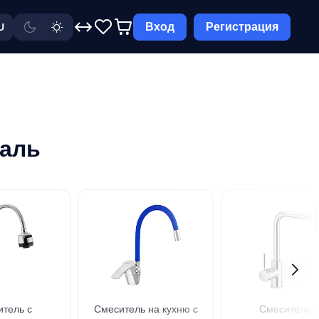
Вход
Регистрация
U
таль
тель с
Смеситель на кухню с
Смеситель с