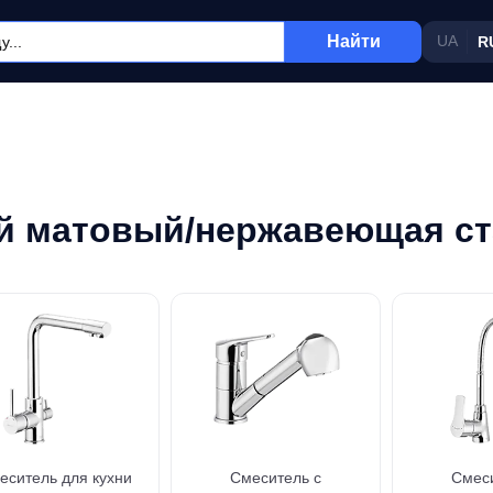
Найти
UA
R
ый матовый/нержавеющая с
еситель для кухни
Смеситель с
Смеси