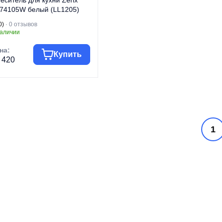
еситель для кухни Zerix
74105W белый (LL1205)
0)
· 0 отзывов
наличии
на:
Купить
 420
уппа товара
Смесители
говая марка
ZERIX
Смесители для
п изделия
кухни
1
Смесители для
д изделия
кухни высокие
п монтажа
Врезные