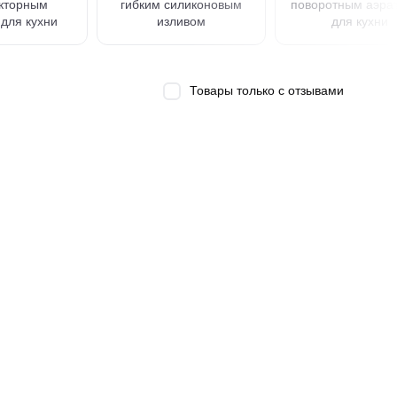
кторным
гибким силиконовым
поворотным аэра
для кухни
изливом
для кухни
Товары только с отзывами