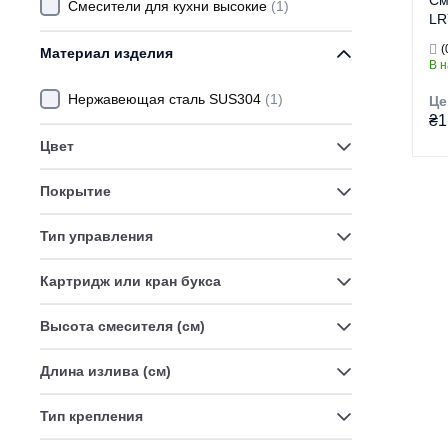
См
Смесители для кухни высокие
(1)
LR
(
Материал изделия
В 
Нержавеющая сталь SUS304
(1)
Це
₴1
Цвет
Покрытие
Гр
Тор
Тип управления
Ти
Ви
Картридж или кран букса
Ти
Высота смесителя (см)
Длина излива (см)
Тип крепления