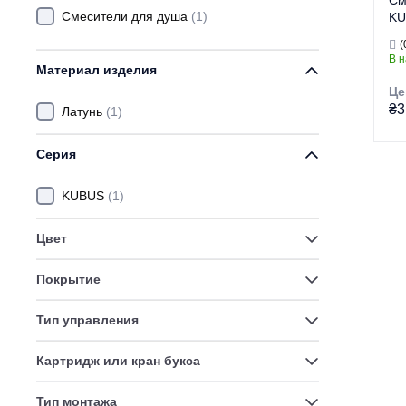
См
Смесители для душа
(1)
KU
(Ц
(
(H
В 
Материал изделия
Це
₴3
Латунь
(1)
Серия
Гр
Тор
KUBUS
(1)
Ти
Цвет
Ви
Се
Покрытие
Тип управления
Картридж или кран букса
Тип монтажа