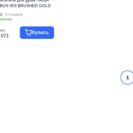
еситель для душа HAIBA
BUS 003 BRUSHED GOLD
вет матовое золото)
0)
· 0 отзывов
B9626)
наличии
на:
Купить
 071
уппа товара
Смесители
говая марка
HAIBA
Смесители для
п изделия
душа
1
Смесители для
д изделия
душа
рия
KUBUS