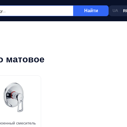
Найти
UA
R
о матовое
роенный смеситель