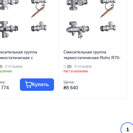
есительная группа
Смесительная группа
рмостатическая с
термостатическая Roho R70-
сцентриками Roho R71-
100075 - 1"х3/4" (без насоса)
0)
· 0 отзывов
(0)
· 0 отзывов
0075 - 1"х3/4" (без насоса)
(RO0149)
наличии
Нет в наличии
O0150)
на:
Цена:
Купить
 774
₴8 640
говая марка
ROHO
Торговая марка
ROHO
Водяной теплый
Водяной теплый
п изделия
пол
Тип изделия
пол
Смесительный
Смесительный
1
узел для теплого
узел для теплого