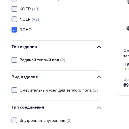
KOER
(+9)
NOLF
(+2)
ROHO
Тип изделия
См
те
Водяной теплый пол
(2)
эк
(
10
В 
(R
Вид изделия
Це
₴9
Смесительный узел для теплого пола
(2)
Тип соединения
Тор
Ти
Внутренняя-внутренняя
(2)