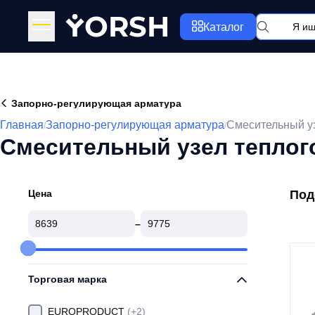
Y
ORSH
Каталог
Запорно-регулирующая арматура
Главная
Запорно-регулирующая арматура
Смесительный уз
/
/
Смесительный узел теплог
Цена
Под
–
Торговая марка
EUROPRODUCT
(+2)