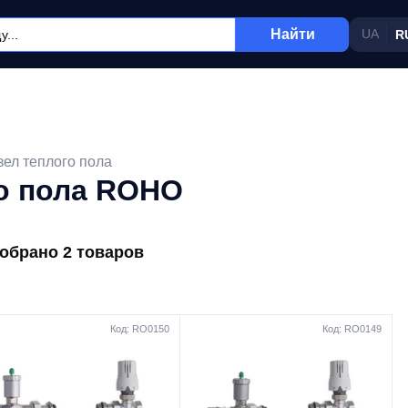
Найти
UA
R
ел теплого пола
о пола ROHO
обрано 2 товаров
Код: RO0150
Код: RO0149