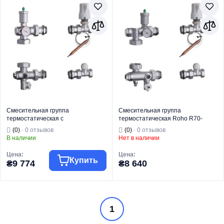
Смесительная группа
Смесительная группа
термостатическая с
термостатическая Roho R70-
эксцентриками Roho R71-100075 -
100075 - 1"х3/4" (без насоса)
(0)
· 0 отзывов
(0)
· 0 отзывов
1"х3/4" (без насоса) (RO0150)
(RO0149)
В наличии
Нет в наличии
Цена:
Цена:
Купить
₴9 774
₴8 640
Торговая марка
ROHO
Торговая марка
ROHO
1
Водяной теплый
Водяной теплый
Тип изделия
пол
Тип изделия
пол