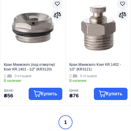
Кран Маевского (под отвертку)
Кран Маевского Koer KR.1402 -
Koer KR.1401 - 1/2" (KR3120)
1/2" (KR3121)
(0)
· 0 отзывов
(0)
· 0 отзывов
В наличии
В наличии
Цена:
Цена:
Купить
Купить
₴56
₴76
Торговая марка
KOER
Торговая марка
KOER
1
Безопасность
Безопасность
для систем
для систем