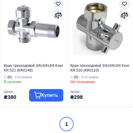
Кран трехходовой 3/4x3/4x3/4 Koer
Кран трехходовой 3/4x3/4x3/4 Koer
KR.521 (KR0148)
KR.520 (KR0110)
(0)
· 0 отзывов
(0)
· 0 отзывов
В наличии
Нет в наличии
Цена:
Цена:
Купить
₴380
₴298
Торговая марка
KOER
Торговая марка
KOER
1
Краны
Краны
Тип изделия
приборные
Тип изделия
приборные