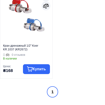
Кран дренажный 1/2'' Koer
KR.1037 (KR2672)
(0)
· 0 отзывов
В наличии
Цена:
Купить
₴168
Торговая марка
KOER
1
Водяной теплый
Тип изделия
пол
Сливная группа/
Вид изделия
кран