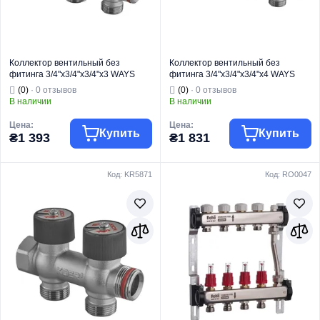
пола и систем
пола и систем
Назначение
отопления
Назначение
отопления
Коллектор вентильный без
Коллектор вентильный без
фитинга 3/4"x3/4"x3/4"x3 WAYS
фитинга 3/4"x3/4"x3/4"x4 WAYS
(KOER KR.1128-3) (KR5872)
(KOER KR.1128-4) (KR5873)
(0)
· 0 отзывов
(0)
· 0 отзывов
В наличии
В наличии
Цена:
Цена:
Купить
Купить
₴1 393
₴1 831
Код: KR5871
Код: RO0047
Тип коллектора
Регулирующий
Тип коллектора
Регулирующий
Торговая марка
KOER
Торговая марка
KOER
Тип изделия
Коллекторы
Тип изделия
Коллекторы
Коллектор
Коллектор
Вид изделия
вентильный
Вид изделия
вентильный
Для систем
Для систем
Назначение
отопления
Назначение
отопления