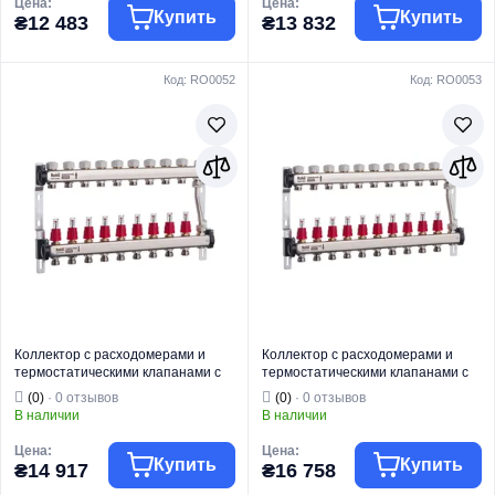
Цена:
Цена:
Купить
Купить
₴12 483
₴13 832
Код: RO0052
Код: RO0053
Торговая марка
ROHO
Торговая марка
ROHO
Водяной теплый
Водяной теплый
Тип изделия
пол
Тип изделия
пол
Коллектор с
Коллектор с
Вид изделия
расходомерами
Вид изделия
расходомерами
Для систем
Для систем
Назначение
отопления
Назначение
отопления
Страна бренда
Италия
Страна бренда
Италия
Коллектор с расходомерами и
Коллектор с расходомерами и
термостатическими клапанами с
термостатическими клапанами с
байпасом Roho R814-09 - 1"х 9
байпасом Roho R814-10 - 1"х 10
(0)
· 0 отзывов
(0)
· 0 отзывов
вых. (RO0052)
вых. (RO0053)
В наличии
В наличии
Цена:
Цена:
Купить
Купить
₴14 917
₴16 758