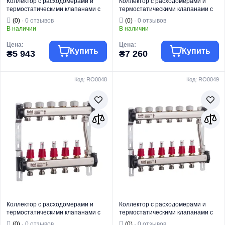
Коллектор с расходомерами и
Коллектор с расходомерами и
термостатическими клапанами с
термостатическими клапанами с
байпасом Roho R814-02 - 1"х 2
байпасом Roho R814-03 - 1"х 3
(0)
· 0 отзывов
(0)
· 0 отзывов
вых. (RO0045)
вых. (RO0046)
В наличии
В наличии
Цена:
Цена:
Купить
Купить
₴5 943
₴7 260
Код: RO0048
Код: RO0049
Торговая марка
ROHO
Торговая марка
ROHO
Водяной теплый
Водяной теплый
Тип изделия
пол
Тип изделия
пол
Коллектор с
Коллектор с
Вид изделия
расходомерами
Вид изделия
расходомерами
Для систем
Для систем
Назначение
отопления
Назначение
отопления
Страна бренда
Италия
Страна бренда
Италия
Коллектор с расходомерами и
Коллектор с расходомерами и
термостатическими клапанами с
термостатическими клапанами с
байпасом Roho R814-05 - 1"х 5
байпасом Roho R814-06 - 1"х 6
(0)
· 0 отзывов
(0)
· 0 отзывов