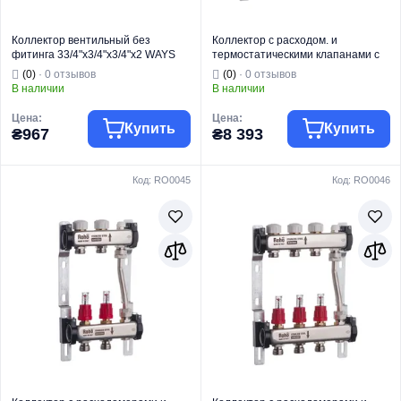
Коллектор вентильный без
Коллектор с расходом. и
фитинга 33/4"x3/4"x3/4"x2 WAYS
термостатическими клапанами с
(KOER KR.1128-2) (KR5871)
байпасом Roho R814-04 - 1"х 4
(0)
· 0 отзывов
(0)
· 0 отзывов
вых. (RO0047)
В наличии
В наличии
Цена:
Цена:
Купить
Купить
₴967
₴8 393
Код: RO0045
Код: RO0046
Тип коллектора
Регулирующий
Для
Торговая марка
KOER
радиаторной
Тип изделия
Коллекторы
Тип коллектора
разводки
Коллектор
Торговая марка
ROHO
Вид изделия
вентильный
Водяной теплый
Для систем
Тип изделия
пол
Назначение
отопления
Коллектор с
Вид изделия
расходомерами
Для систем
Назначение
отопления