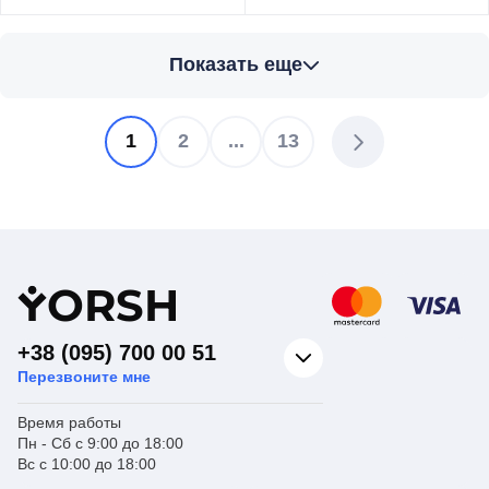
Торговая марка
ROHO
Торговая марка
ROHO
Показать еще
Водяной теплый
Водяной теплый
Тип изделия
пол
Тип изделия
пол
Коллектор с
Коллектор с
Вид изделия
расходомерами
Вид изделия
расходомерами
1
2
...
13
Для систем
Для систем
Назначение
отопления
Назначение
отопления
Страна бренда
Италия
Страна бренда
Италия
Y
ORSH
+38 (095) 700 00 51
Перезвоните мне
Время работы
Пн - Сб с 9:00 до 18:00
Вс с 10:00 до 18:00