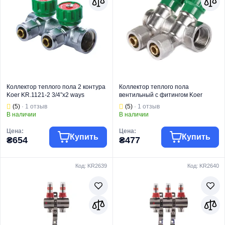
Коллектор теплого пола 2 контура
Коллектор теплого пола
Koer KR.1121-2 3/4”x2 ways
вентильный с фитингом Koer
(KR2650)
KR.1123-2 3/4”x2 ways (KR2829)
(5)
· 1 отзыв
(5)
· 1 отзыв
В наличии
В наличии
Цена:
Цена:
Купить
Купить
₴654
₴477
Код: KR2639
Код: KR2640
Тип коллектора
Регулирующий
Тип коллектора
Регулирующий
Торговая марка
KOER
Торговая марка
KOER
Тип изделия
Коллекторы
Тип изделия
Коллекторы
Коллектор
Коллектор
Вид изделия
вентильный
Вид изделия
вентильный
Для систем
Для систем