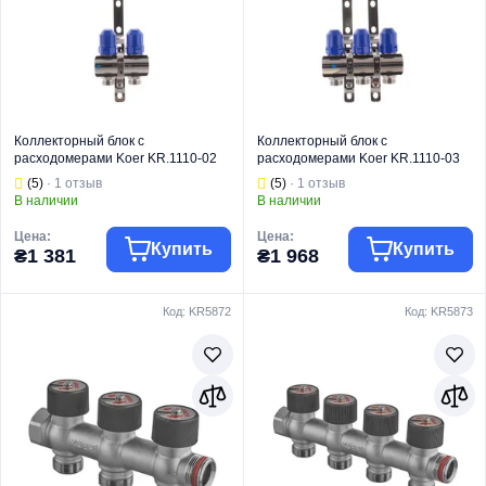
Назначение
отопления
Назначение
отопления
Коллекторный блок с
Коллекторный блок с
расходомерами Koer KR.1110-02
расходомерами Koer KR.1110-03
1”x2 ways (KR2639)
1”x3 ways (KR2640)
(5)
· 1 отзыв
(5)
· 1 отзыв
В наличии
В наличии
Цена:
Цена:
Купить
Купить
₴1 381
₴1 968
Код: KR5872
Код: KR5873
Для
Для
радиаторной
радиаторной
Тип коллектора
разводки
Тип коллектора
разводки
Торговая марка
KOER
Торговая марка
KOER
Водяной теплый
Водяной теплый
Тип изделия
пол
Тип изделия
пол
Коллектор с
Коллектор с
Вид изделия
расходомерами
Вид изделия
расходомерами
Для теплого
Для теплого