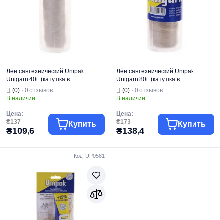
Лён сантехнический Unipak
Лён сантехнический Unipak
Unigarn 40г. (катушка в
Unigarn 80г. (катушка в
контейнере) (UP0586)
контейнере) (UP0587)
(0)
· 0 отзывов
(0)
· 0 отзывов
В наличии
В наличии
Цена:
Цена:
₴137
₴173
Купить
Купить
₴109,6
₴138,4
Код: UP0581
Торговая марка
UNIPAK
Торговая марка
UNIPAK
Тип изделия
Пакля
Тип изделия
Пакля
Вид изделия
Пакля
Вид изделия
Пакля
Страна бренда
Дания
Страна бренда
Дания