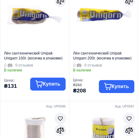
Лён сантехнический Unipak
Лён сантехнический Unipak
Unigarn 100г. (косичка в упаковке)
Unigarn 200г. (косичка в упаковке)
(UP0584)
(UP0585)
(0)
· 0 отзывов
(0)
· 0 отзывов
В наличии
В наличии
Цена:
Цена:
Купить
₴131
₴260
Купить
₴208
Код: UP0586
Код: UP0587
Торговая марка
UNIPAK
Торговая марка
UNIPAK
Тип изделия
Пакля
Тип изделия
Пакля
Вид изделия
Пакля
Вид изделия
Пакля
Страна бренда
Дания
Страна бренда
Дания