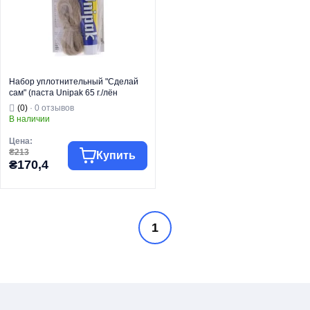
Набор уплотнительный "Сделай
сам" (паста Unipak 65 г./лён
сантехнич.13 г) (UP0581)
(0)
· 0 отзывов
В наличии
Цена:
₴213
Купить
₴170,4
Торговая марка
UNIPAK
1
Тип изделия
Пакля
Вид изделия
Пакля
Страна бренда
Дания