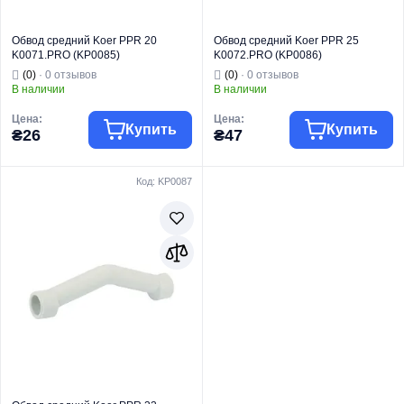
Обвод средний Koer PPR 20
Обвод средний Koer PPR 25
K0071.PRO (KP0085)
K0072.PRO (KP0086)
(0)
· 0 отзывов
(0)
· 0 отзывов
В наличии
В наличии
Цена:
Цена:
Купить
Купить
₴26
₴47
Код: KP0087
Торговая марка
KOER
Торговая марка
KOER
Трубы и фитинги
Трубы и фитинги
Тип изделия
PPR
Тип изделия
PPR
Вид изделия
Обвод
Вид изделия
Обвод
Для
Для
Назначение
водоснабжения
Назначение
водоснабжения
Тип
Обвод
Тип
Обвод