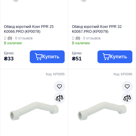
Обвод короткий Koer PPR 25
Обвод короткий Koer PPR 32
K0066.PRO (KP0078)
K0067.PRO (KP0079)
(0)
· 0 отзывов
(0)
· 0 отзывов
В наличии
В наличии
Цена:
Цена:
Купить
Купить
₴33
₴51
Код: KP0085
Код: KP0086
Торговая марка
KOER
Торговая марка
KOER
Трубы и фитинги
Трубы и фитинги
Тип изделия
PPR
Тип изделия
PPR
Вид изделия
Обвод
Вид изделия
Обвод
Для
Для
Назначение
водоснабжения
Назначение
водоснабжения
Тип
Обвод
Тип
Обвод