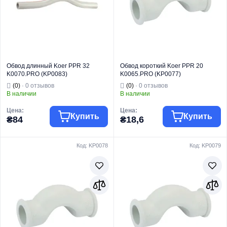
Тип
Обвод
Тип
Обвод
Обвод длинный Koer PPR 32
Обвод короткий Koer PPR 20
K0070.PRO (KP0083)
K0065.PRO (KP0077)
(0)
· 0 отзывов
(0)
· 0 отзывов
В наличии
В наличии
Цена:
Цена:
Купить
Купить
₴84
₴18,6
Код: KP0078
Код: KP0079
Торговая марка
KOER
Торговая марка
KOER
Трубы и фитинги
Трубы и фитинги
Тип изделия
PPR
Тип изделия
PPR
Вид изделия
Обвод
Вид изделия
Обвод
Для
Для
Назначение
водоснабжения
Назначение
водоснабжения
Тип
Обвод
Тип
Обвод