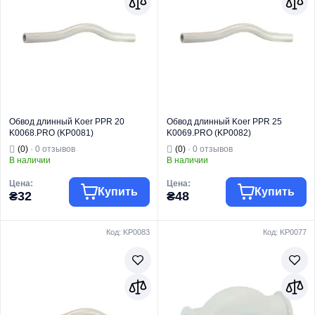
Обвод длинный Koer PPR 20
Обвод длинный Koer PPR 25
K0068.PRO (KP0081)
K0069.PRO (KP0082)
(0)
· 0 отзывов
(0)
· 0 отзывов
В наличии
В наличии
Цена:
Цена:
Купить
Купить
₴32
₴48
Код: KP0083
Код: KP0077
Торговая марка
KOER
Торговая марка
KOER
Трубы и фитинги
Трубы и фитинги
Тип изделия
PPR
Тип изделия
PPR
Вид изделия
Обвод
Вид изделия
Обвод
Для
Для
Назначение
водоснабжения
Назначение
водоснабжения