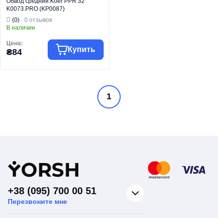
Обвод средний Koer PPR 32
K0073.PRO (KP0087)
(0)
· 0 отзывов
В наличии
Цена:
Купить
₴84
Торговая марка
KOER
1
Трубы и фитинги
Тип изделия
PPR
Вид изделия
Обвод
Для
Назначение
водоснабжения
Тип
Обвод
Y
ORSH
+38 (095) 700 00 51
Перезвоните мне