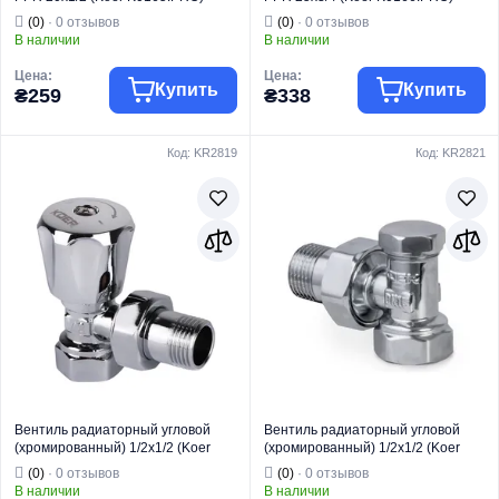
(KP0213)
(KP0214)
(0)
· 0 отзывов
(0)
· 0 отзывов
В наличии
В наличии
Цена:
Цена:
Купить
Купить
₴259
₴338
Код: KR2819
Код: KR2821
Торговая марка
KOER
Торговая марка
KOER
Трубы и фитинги
Трубы и фитинги
Тип изделия
PPR
Тип изделия
PPR
Вентиль
Вентиль
Вид изделия
радиаторный
Вид изделия
радиаторный
Назначение
Для отопление
Назначение
Для отопление
Тип
Прямой
Тип
Прямой
Вентиль радиаторный угловой
Вентиль радиаторный угловой
(хромированный) 1/2x1/2 (Koer
(хромированный) 1/2x1/2 (Koer
KR.901.CHR) (KR2819)
KR.902.CHR) (KR2821)
(0)
· 0 отзывов
(0)
· 0 отзывов
В наличии
В наличии