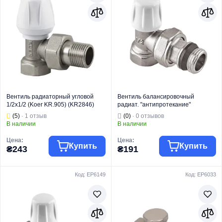
Вентиль радиаторный угловой
Вентиль балансировочный
1/2x1/2 (Koer KR.905) (KR2846)
радиат. "антипротекание"
Europroduct EP.0532 - 1/2x1/2" FM
(5)
· 1 отзыв
(0)
· 0 отзывов
угловой (EP6148)
В наличии
В наличии
Цена:
Цена:
Купить
Купить
₴243
₴191
Код: EP6149
Код: EP6033
Торговая марка
KOER
Торговая марка
EUROPRODUCT
Радиаторная
Радиаторная
Тип изделия
арматура
Тип изделия
арматура
Вентель
Вентель
регулирующий
балансировочн