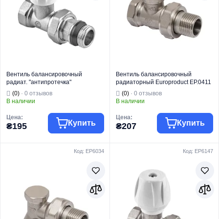
Вид изделия
радиатора
Вид изделия
ый радиатора
Назначение
Для отопления
Назначение
Для отопления
Тип
Угловой
Тип
Угловой
Вентиль балансировочный
Вентиль балансировочный
радиат. "антипротечка"
радиаторный Europroduct EP.0411
Europroduct EP.0531 - 1/2x1/2" FM
- 1/2x1/2 (EP6033)
(0)
· 0 отзывов
(0)
· 0 отзывов
прямой (EP6149)
В наличии
В наличии
Цена:
Цена:
Купить
Купить
₴195
₴207
Код: EP6034
Код: EP6147
Торговая марка
EUROPRODUCT
Торговая марка
EUROPRODUCT
Радиаторная
Радиаторная
Тип изделия
арматура
Тип изделия
арматура
Вентель
Вентель
балансировочн
балансировочн
Вид изделия
ый радиатора
Вид изделия
ый радиатора
Назначение
Для отопления
Назначение
Для отопления
Тип
Прямой
Тип
Прямой