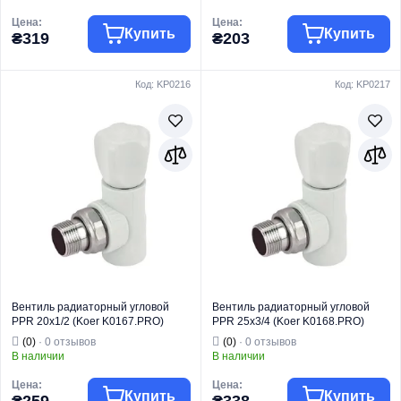
Цена:
Цена:
Купить
Купить
₴319
₴203
Код: KP0216
Код: KP0217
Торговая марка
KOER
Торговая марка
KOER
Радиаторная
Радиаторная
Тип изделия
арматура
Тип изделия
арматура
Вентель
Вентель
регулирующий
балансировочн
Вид изделия
радиатора
Вид изделия
ый радиатора
Назначение
Для отопления
Назначение
Для отопления
Тип
Угловой
Тип
Угловой
Вентиль радиаторный угловой
Вентиль радиаторный угловой
PPR 20x1/2 (Koer K0167.PRO)
PPR 25x3/4 (Koer K0168.PRO)
(KP0216)
(KP0217)
(0)
· 0 отзывов
(0)
· 0 отзывов
В наличии
В наличии
Цена:
Цена:
Купить
Купить