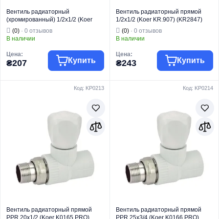
Вентиль радиаторный
Вентиль радиаторный прямой
(хромированный) 1/2x1/2 (Koer
1/2x1/2 (Koer KR.907) (KR2847)
KR.904.CHR) (KR2824)
(0)
· 0 отзывов
(0)
· 0 отзывов
В наличии
В наличии
Цена:
Цена:
Купить
Купить
₴207
₴243
Код: KP0213
Код: KP0214
Торговая марка
KOER
Торговая марка
KOER
Радиаторная
Радиаторная
Тип изделия
арматура
Тип изделия
арматура
Вентель
Вентель
балансировочн
регулирующий
Вид изделия
ый радиатора
Вид изделия
радиатора
Назначение
Для отопления
Назначение
На подачу
Тип
Прямой
Тип
Прямой
Вентиль радиаторный прямой
Вентиль радиаторный прямой
PPR 20x1/2 (Koer K0165.PRO)
PPR 25x3/4 (Koer K0166.PRO)