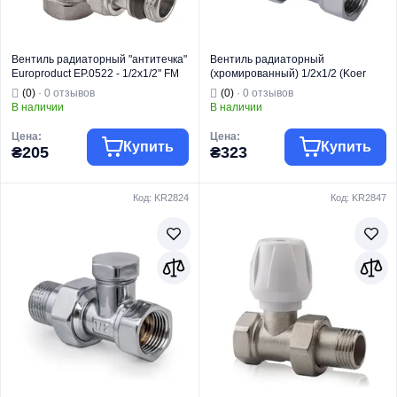
Вентиль радиаторный "антитечка"
Вентиль радиаторный
Europroduct EP.0522 - 1/2x1/2" FM
(хромированный) 1/2x1/2 (Koer
угловой (EP6146)
KR.903.CHR) (KR2822)
(0)
· 0 отзывов
(0)
· 0 отзывов
В наличии
В наличии
Цена:
Цена:
Купить
Купить
₴205
₴323
Код: KR2824
Код: KR2847
Торговая марка
EUROPRODUCT
Торговая марка
KOER
Радиаторная
Радиаторная
Тип изделия
арматура
Тип изделия
арматура
Вентель
Вентель
регулирующий
регулирующий
Вид изделия
радиатора
Вид изделия
радиатора
Назначение
Для отопления
Назначение
Для отопления
Тип
Угловой
Тип
Прямой