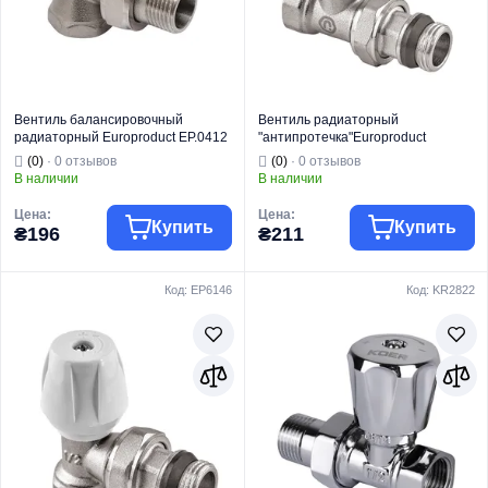
Вентиль балансировочный
Вентиль радиаторный
радиаторный Europroduct EP.0412
"антипротечка"Europroduct
- 1/2x1/2 (EP6034)
EP.0521 - 1/2x1/2" FM прямой
(0)
· 0 отзывов
(0)
· 0 отзывов
(EP6147)
В наличии
В наличии
Цена:
Цена:
Купить
Купить
₴196
₴211
Код: EP6146
Код: KR2822
Торговая марка
EUROPRODUCT
Торговая марка
EUROPRODUCT
Радиаторная
Радиаторная
Тип изделия
арматура
Тип изделия
арматура
Вентель
Вентель
балансировочн
регулирующий
Вид изделия
ый радиатора
Вид изделия
радиатора
Назначение
Для отопления
Назначение
Для отопления
Тип
Угловой
Тип
Прямой