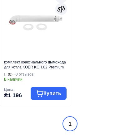
комплект коаксиального дымохода
для котла KOER KCH.02 Premium
1000 мм, 60/100 (KR5660)
(0)
· 0 отзывов
В наличии
Цена:
Купить
₴1 196
Торговая марка
KOER
1
Аксессуары для
Тип изделия
котлов
Дымоходы для
Вид изделия
котлов