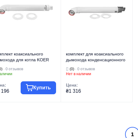
мплект коаксиального
комплект для коаксиального
мохода для котла KOER
дымохода конденсационного
H.02 Premium 1000 мм,
котла KOER KCH.03 Condens
0)
· 0 отзывов
(0)
· 0 отзывов
/100 (KR5660)
1000 мм, 60/100 (KR5662)
наличии
Нет в наличии
на:
Цена:
Купить
 196
₴1 316
говая марка
KOER
Торговая марка
KOER
Аксессуары для
Аксессуары для
п изделия
котлов
Тип изделия
котлов
Дымоходы для
Дымоходы для
1
д изделия
котлов
Вид изделия
котлов