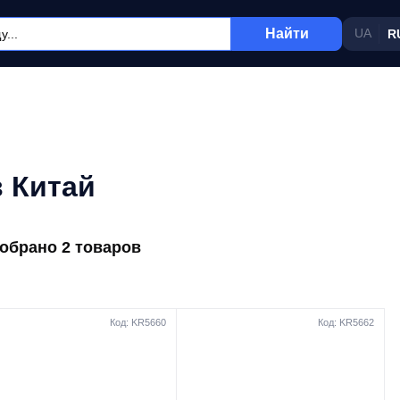
Найти
UA
R
 Китай
обрано 2 товаров
Код: KR5660
Код: KR5662