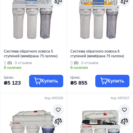
Система обратного осмоса 5
Система обратного осмоса 6
ступеней (мембрана 75 галлон)
ступеней (мембрана 75 галлон)
EUROPRODUCT EPV-90 (EP6238)
EUROPRODUCT EPV-92 (EP6239)
(0)
· 0 отзывов
(0)
· 0 отзывов
В наличии
В наличии
Цена:
Цена:
Купить
Купить
₴5 123
₴5 855
Код: KR5326
Код: KR5327
Торговая марка
EUROPRODUCT
Торговая марка
EUROPRODUCT
Тип изделия
Осмосы
Тип изделия
Осмосы
Назначение
Для воды
Назначение
Для воды
Тип монтажа
Под мойку
Тип монтажа
Под мойку
Страна бренда
Украина
Страна бренда
Украина