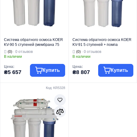
Система обратного осмоса KOER
Система обратного осмоса KOER
KV-90 5 ступеней (мембрана 75
KV-91 5 ступеней + помпа
галлон) (KR5326)
(мембрана 75 галлон) (KR5327)
(0)
· 0 отзывов
(0)
· 0 отзывов
В наличии
В наличии
Цена:
Цена:
Купить
Купить
₴5 657
₴8 807
Код: KR5328
Торговая марка
KOER
Торговая марка
KOER
Тип изделия
Осмосы
Тип изделия
Осмосы
Назначение
Для воды
Назначение
Для воды
Тип монтажа
Под мойку
Тип монтажа
Под мойку
Страна бренда
Чехия
Страна бренда
Чехия