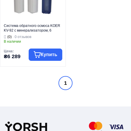
Система обратного осмоса KOER
KV-92 с минерализатором, 6
ступеней (мембрана 75 галлон)
(0)
· 0 отзывов
(KR5328)
В наличии
Цена:
Купить
₴6 289
Торговая марка
KOER
1
Тип изделия
Осмосы
Назначение
Для воды
Тип монтажа
Под мойку
Страна бренда
Чехия
Y
ORSH