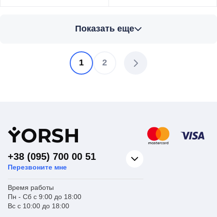
Торговая марка
ZERIX
Торговая марка
ZERIX
Показать еще
Тип изделия
Ершики
Тип изделия
Ершики
Ершик
Вид изделия
Ершик сменный
Вид изделия
подвесной
Серия
AFB
Серия
33
Назначение
Для унитаза
1
2
Назначение
Для унитаза
Y
ORSH
+38 (095) 700 00 51
Перезвоните мне
Время работы
Пн - Сб с 9:00 до 18:00
Вс с 10:00 до 18:00