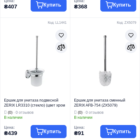
Цена:
Цена:
Купить
Купить
₴407
₴368
Код: LL1441
Код: ZX5079
Торговая марка
ZERIX
Торговая марка
ZERIX
Тип изделия
Ершики
Тип изделия
Ершики
Ершик
Ершик
Вид изделия
подвесной
Вид изделия
подвесной
Серия
01
Серия
15
Назначение
Для унитаза
Назначение
Для унитаза
Ершик для унитаза подвесной
Ершик для унитаза сменный
ZERIX LR3310 (стекло) (цвет хром
ZERIX AFB-754 (ZX5079)
глянец) (LL1441)
(0)
· 0 отзывов
(0)
· 0 отзывов
В наличии
В наличии
Цена:
Цена:
Купить
Купить
₴439
₴91