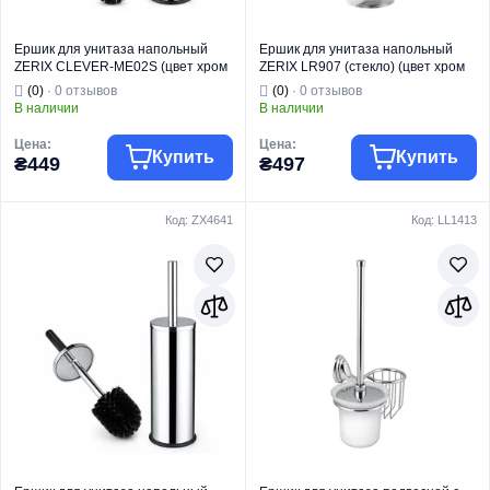
Ершик для унитаза напольный
Ершик для унитаза напольный
ZERIX CLEVER-ME02S (цвет хром
ZERIX LR907 (стекло) (цвет хром
глянец) (ZX4637)
глянец) (LL1484)
(0)
· 0 отзывов
(0)
· 0 отзывов
В наличии
В наличии
Цена:
Цена:
Купить
Купить
₴449
₴497
Код: ZX4641
Код: LL1413
Торговая марка
ZERIX
Торговая марка
ZERIX
Тип изделия
Ершики
Тип изделия
Ершики
Ершик
Ершик
Вид изделия
напольный
Вид изделия
напольный
Серия
CLEVER
Серия
LR
Назначение
Для унитаза
Назначение
Для унитаза