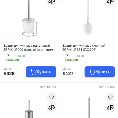
Ершик для унитаза напольный
Ершик для унитаза сменный
ZERIX LR909 (стекло) (цвет хром
ZERIX LR754 (ZX2706)
глянец) (LL1217)
(5)
· 1 отзыв
(5)
· 1 отзыв
В наличии
В наличии
Цена:
Цена:
Купить
Купить
₴328
₴127
Код: HB0731
Код: ZX5076
Торговая марка
ZERIX
Торговая марка
ZERIX
Тип изделия
Ершики
Тип изделия
Ершики
Ершик
Вид изделия
Ершик сменный
Вид изделия
напольный
Серия
LR
Серия
LR
Назначение
Для унитаза
Назначение
Для унитаза