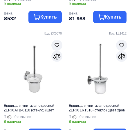
В наличии
В наличии
Цена:
Цена:
Купить
Купить
₴532
₴1 988
Код: ZX5070
Код: LL1412
Торговая марка
HAIBA
Торговая марка
KOER
Тип изделия
Ершики
Тип изделия
Ершики
Ершик
Ершик
Вид изделия
подвесной
Вид изделия
подвесной
Серия
HB
Серия
AS-01
Назначение
Для унитаза
Назначение
Для унитаза
Ершик для унитаза подвесной
Ершик для унитаза подвесной
ZERIX AFB-0110 (стекло) (цвет
ZERIX LR1510 (стекло) (цвет хром
хром глянец) (ZX5070)
глянец) (LL1412)
(0)
· 0 отзывов
(0)
· 0 отзывов
В наличии
В наличии