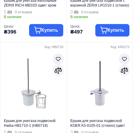
Ершик для унитаза напольный
Ершик для унитаза подвесной с
ZERIX RICH-ME03S (цвет хром
корзиной ZERIX LR1510-1 (стекло)
глянец) (ZX4641)
(цвет хром глянец) (LL1413)
(0)
· 0 отзывов
(0)
· 0 отзывов
В наличии
В наличии
Цена:
Цена:
Купить
Купить
₴396
₴497
Код: HB0718
Код: KR6173
Торговая марка
ZERIX
Торговая марка
ZERIX
Тип изделия
Ершики
Тип изделия
Ершики
Ершик
Ершик
Вид изделия
напольный
Вид изделия
подвесной
Серия
RICH
Серия
15
Назначение
Для унитаза
Назначение
Для унитаза
Ершик для унитаза подвесной
Ершик для унитаза подвесной
Haiba HB1710-1 (HB0718)
KOER AS-0105-01 (стекло) (цвет
хром глянец) (KR6173)
(0)
· 0 отзывов
(0)
· 0 отзывов