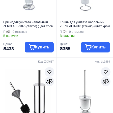
Ершик для унитаза напольный
Ершик для унитаза напольный
ZERIX AFB-907 (стекло) (цвет хром
ZERIX AFB-910 (стекло) (цвет хром
глянец) (ZX5075)
глянец) (ZX5074)
(0)
· 0 отзывов
(0)
· 0 отзывов
В наличии
В наличии
Цена:
Цена:
Купить
Купить
₴433
₴355
Код: ZX4637
Код: LL1484
Торговая марка
ZERIX
Торговая марка
ZERIX
Тип изделия
Ершики
Тип изделия
Ершики
Ершик
Ершик
Вид изделия
напольный
Вид изделия
напольный
Серия
AFB
Серия
AFB
Назначение
Для унитаза
Назначение
Для унитаза