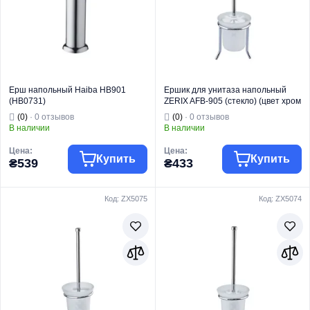
Ерш напольный Haiba HB901
Ершик для унитаза напольный
(HB0731)
ZERIX AFB-905 (стекло) (цвет хром
глянец) (ZX5076)
(0)
· 0 отзывов
(0)
· 0 отзывов
В наличии
В наличии
Цена:
Цена:
Купить
Купить
₴539
₴433
Код: ZX5075
Код: ZX5074
Торговая марка
HAIBA
Торговая марка
ZERIX
Тип изделия
Ершики
Тип изделия
Ершики
Ершик
Ершик
Вид изделия
напольный
Вид изделия
напольный
Серия
HB
Серия
AFB
Назначение
Для унитаза
Назначение
Для унитаза