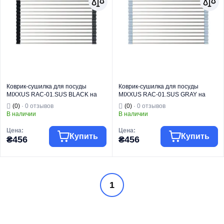
Коврик-сушилка для посуды
Коврик-сушилка для посуды
MIXXUS RAC-01.SUS BLACK на
MIXXUS RAC-01.SUS GRAY на
мойку из нерж. стали SUS304
мойку из нерж. стали SUS304
(0)
· 0 отзывов
(0)
· 0 отзывов
(Цвет черный) (MX1945)
(Цвет серый) (MX1946)
В наличии
В наличии
Цена:
Цена:
Купить
Купить
₴456
₴456
Торговая марка
MIXXUS
Торговая марка
MIXXUS
1
Аксессуары и
Аксессуары и
комплектующие
комплектующие
для кухонных
для кухонных
Тип изделия
моек
Тип изделия
моек
Коврики-
Коврики-