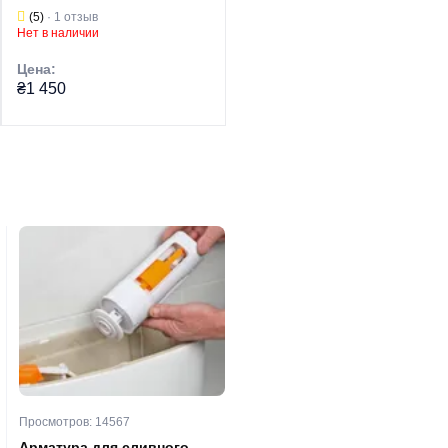
Grandfar GPE551F (GF1091)
выкл.) Grandfar GP751F
(5)
· 1 отзыв
(0)
· 0 отзывов
(GF1085)
Нет в наличии
Нет в наличии
Цена:
Цена:
₴1 450
₴2 060
Торговая марка
GRANDFAR
Торговая марка
GRANDFAR
Дренажный
Дренажный
Тип изделия
насос
Тип изделия
насос
Серия
GPE
Серия
GP
Тип
Центробежный
Тип
Центробежный
Страна бренда
Китай
Страна бренда
Китай
Просмотров: 14567
Просмотров: 5120
Арматура для сливного
Монтаж полипропиленовы