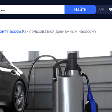
Найти
UA
R
онт
Насосы
Как пользоваться дренажным насосом?
/
/