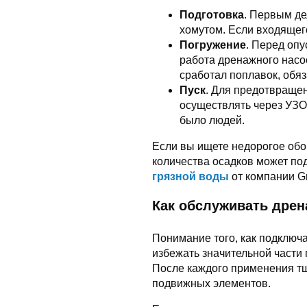
Подготовка
. Первым де
хомутом. Если входящег
Погружение
. Перед опу
работа дренажного насос
сработал поплавок, обя
Пуск
. Для предотвращен
осуществлять через УЗО
было людей.
Если вы ищете недорогое обо
количества осадков может по
грязной воды
от компании Gr
Как обслуживать дре
Понимание того, как подключ
избежать значительной части 
После каждого применения тщ
подвижных элементов.