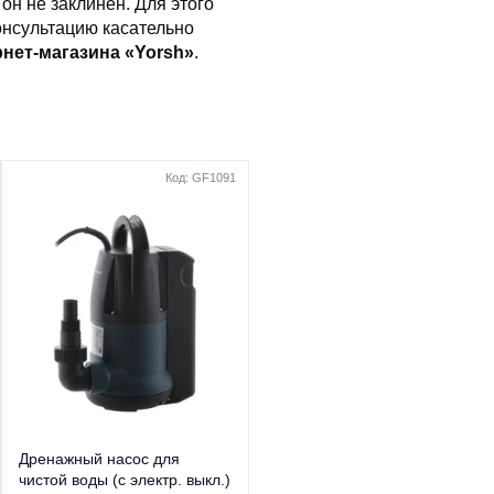
он не заклинен. Для этого
онсультацию касательно
нет-магазина «Yorsh»
.
Код: GF1091
Код: GF1085
Дренажный насос для
Дренажный насос для
чистой воды (с электр. выкл.)
чистой воды (с поплавк.