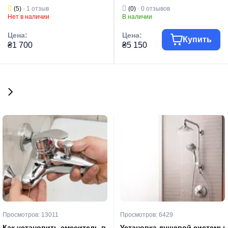
выкл.) Grandfar GPE400F
(KP2767)
(5)
· 1 отзыв
(0)
· 0 отзывов
(GF1087)
Нет в наличии
В наличии
Цена:
Цена:
Купить
₴1 700
₴5 150
Торговая марка
GRANDFAR
Торговая марка
KOER
Дренажный
Дренажный
Тип изделия
насос
Тип изделия
насос
Серия
GPE
Тип
Центробежный
Тип
Центробежный
Страна бренда
Чехия
Страна бренда
Китай
Просмотров: 13011
Просмотров: 6429
Как установить смеситель в
Установка душевой системы