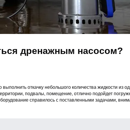
ться дренажным насосом?
о выполнить откачку небольшого количества жидкости из од
ерритории, подвалы, помещение, отлично подойдет погружн
 оборудование справилось с поставленными задачами, внима