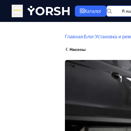
Y
ORSH
Каталог
Главная
Блог
Установка и рем
/
/
Насосы