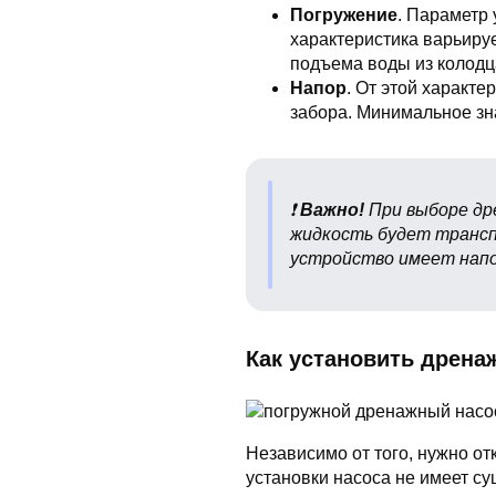
Погружение
. Параметр 
характеристика варьируе
подъема воды из колодц
Напор
. От этой характе
забора. Минимальное зн
❗️
Важно!
При выборе дре
жидкость будет трансп
устройство имеет напор
Как установить дрена
Независимо от того, нужно от
установки насоса не имеет су