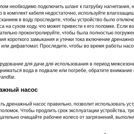
лом необходимо подключить шланг к патрубку нагнетания, 
о в комплект кабеля недостаточно, используйте влагозащи
сканием в воду проследите, чтобы устройство было отключе
а на сухом ходу, что может привести к его поломке. Если в
зательно проконтролируйте, чтобы была полностью погруж
ия короткого замыкания и утечки тока включение дренажног
 или дифавтомат. Проследите, чтобы во время работы насо
рудование для дачи для использования в период межсезонья
дниматься вода в подвале или погребе, обратите внимание
andfar.
нажный насос
ать дренажный насос правильно, позволит использовать ус
поломок. Чтобы продлить срок эксплуатации устройства, тр
ательно очищайте рабочее колесо от загрязнений, выполн