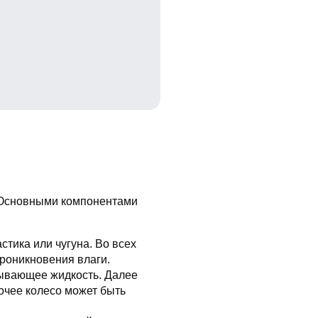
й. Основными компонентами
тика или чугуна. Во всех
роникновения влаги.
сывающее жидкость. Далее
очее колесо может быть