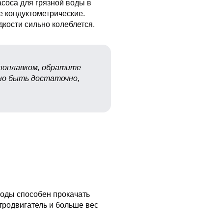
асоса для грязной воды в
е кондуктометрические.
дкости сильно колеблется.
 поплавком, обратите
но быть достаточно,
 воды способен прокачать
тродвигатель и больше вес