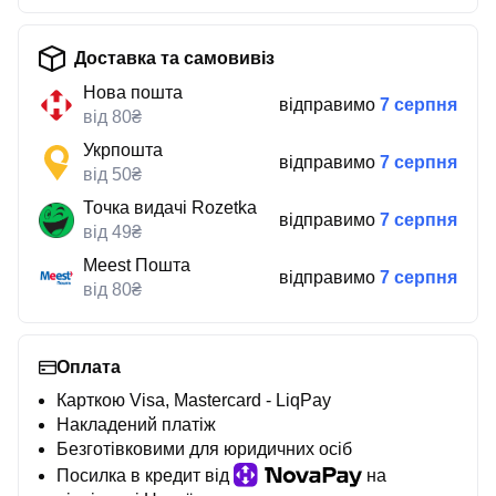
Доставка та самовивіз
Нова пошта
відправимо
7 серпня
від 80₴
Укрпошта
відправимо
7 серпня
від 50₴
Точка видачі Rozetka
відправимо
7 серпня
від 49₴
Meest Пошта
відправимо
7 серпня
від 80₴
Оплата
Карткою Visa, Mastercard - LiqPay
Накладений платіж
Безготівковими для юридичних осіб
Посилка в кредит від
на