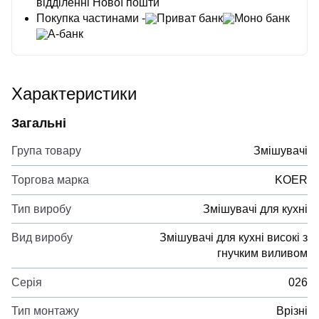
відділенні Нової пошти
Покупка частинами -
Приват банк
Моно банк
А-банк
Характеристики
Загальні
Група товару
Змішувачі
Торгова марка
KOER
Тип виробу
Змішувачі для кухні
Вид виробу
Змішувачі для кухні високі з
гнучким виливом
Серія
026
Тип монтажу
Врізні