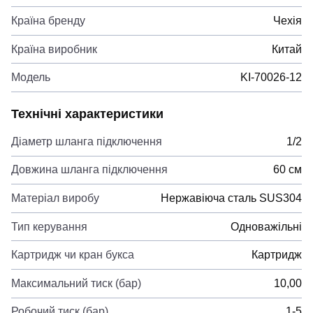
Країна бренду
Чехія
Країна виробник
Китай
Модель
KI-70026-12
Технічні характеристики
Діаметр шланга підключення
1/2
Довжина шланга підключення
60 см
Матеріал виробу
Нержавіюча сталь SUS304
Тип керування
Одноважільні
Картридж чи кран букса
Картридж
Максимальний тиск (бар)
10,00
Робочий тиск (бар)
1-5