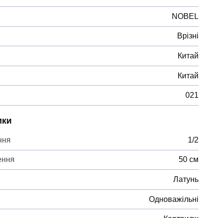
NOBEL
Врізні
Китай
Китай
021
ики
ння
1/2
ення
50 см
Латунь
Одноважільні