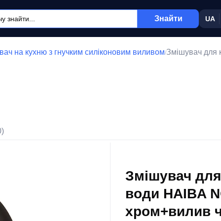
Знайти
UA
вач на кухню з гнучким силіконовим виливом
Змішувач для 
/
0)
Змішувач для
води HAIBA N
хром+вилив ч