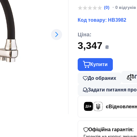
(0)
· 0 відгуків
Код товару:
HB3982
Ціна:
3,347
₴
Купити
До обраних
Задати питання про
єВідновлен
Офіційна гарантія:
Гарантія на корпус змішува