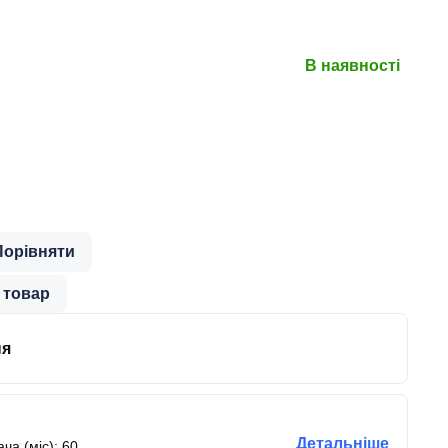
В наявності
Порівняти
 товар
ня
Детальніше
ча (міс): 60