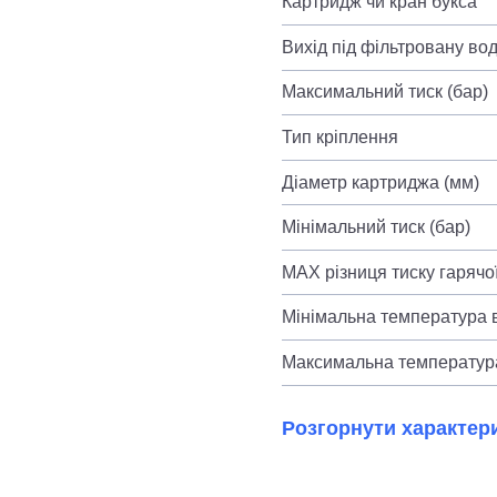
Картридж чи кран букса
Вихід під фільтровану во
Максимальний тиск (бар)
Тип кріплення
Діаметр картриджа (мм)
Мінімальний тиск (бар)
MAX різниця тиску гарячої
Мінімальна температура в
Максимальна температура
Розгорнути характер