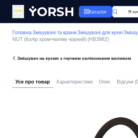
Y
ORSH
Каталог
Головна
Змішувачі та крани
Змішувачі для кухні
Змішу
/
/
/
NUT (Колір хром+вилив чорний) (HB3982)
Змішувач на кухню з гнучким силіконовим виливом
Усе про товар
Характеристики
Опис
Відгуки (