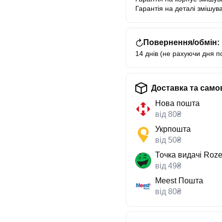
Гарантія на деталі змішува
Повернення/обмін:
14 днів (не рахуючи дня п
Доставка та само
Нова пошта
від 80₴
Укрпошта
від 50₴
Точка видачі Roze
від 49₴
Meest Пошта
від 80₴