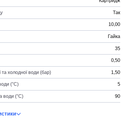
Картридж
ду
Так
10,00
Гайка
35
0,50
 та холодної води (бар)
1,50
оди (°C)
5
 води (°C)
90
истики