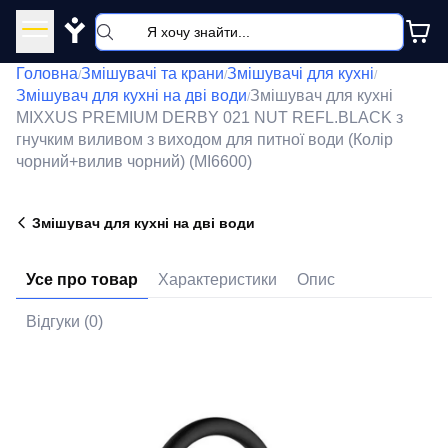
Y
Головна
Змішувачі та крани
Змішувачі для кухні
/
/
/
Змішувач для кухні на дві води
Змішувач для кухні
/
MIXXUS PREMIUM DERBY 021 NUT REFL.BLACK з
гнучким виливом з виходом для питної води (Колір
чорний+вилив чорний) (MI6600)
Змішувач для кухні на дві води
Усе про товар
Характеристики
Опис
Відгуки (0)