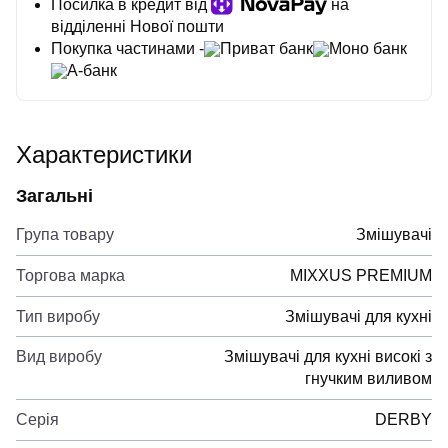
Посилка в кредит від
на
відділенні Нової пошти
Покупка частинами -
Приват банк
Моно банк
А-банк
Характеристики
Загальні
Група товару
Змішувачі
Торгова марка
MIXXUS PREMIUM
Тип виробу
Змішувачі для кухні
Вид виробу
Змішувачі для кухні високі з
гнучким виливом
Серія
DERBY