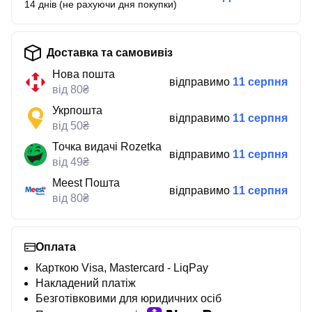
14 днів (не рахуючи дня покупки)
Доставка та самовивіз
Нова пошта
відправимо
11 серпня
від 80₴
Укрпошта
відправимо
11 серпня
від 50₴
Точка видачі Rozetka
відправимо
11 серпня
від 49₴
Meest Пошта
відправимо
11 серпня
від 80₴
Оплата
Карткою Visa, Mastercard - LiqPay
Накладений платіж
Безготівковими для юридичних осіб