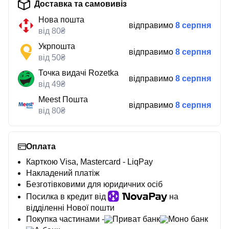
Доставка та самовивіз
Нова пошта
відправимо
8 серпня
від 80₴
Укрпошта
відправимо
8 серпня
від 50₴
Точка видачі Rozetka
відправимо
8 серпня
від 49₴
Meest Пошта
відправимо
8 серпня
від 80₴
Оплата
Карткою Visa, Mastercard - LiqPay
Накладений платіж
Безготівковими для юридичних осіб
Посилка в кредит від
на
відділенні Нової пошти
Покупка частинами -
Приват банк
Моно банк