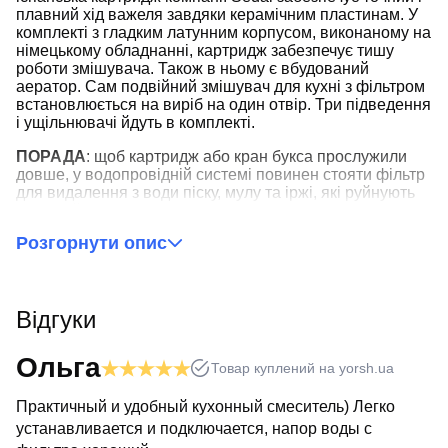
плавний хід важеля завдяки керамічним пластинам. У
комплекті з гладким латунним корпусом, виконаному на
німецькому обладнанні, картридж забезпечує тишу
роботи змішувача. Також в ньому є вбудований
аератор. Сам подвійний змішувач для кухні з фільтром
встановлюється на виріб на один отвір. Три підведення
і ущільнювачі йдуть в комплекті.
ПОРАДА
: щоб картридж або кран букса прослужили
довше, у водопровідній системі повинен стояти фільтр
для видалення з води піску, мулу та іржі, які руйнують
запірний елемент змішувача.
Розгорнути опис
При отриманні обов'язково перевіряйте відповідність
замовлення, повну комплектацію товару, а також його
зовнішній вигляд. У разі пошкодження товару, або
неповної комплектації замовлення звертайтесь до нас
Відгуки
по телефону для оперативного вирішення питання.
Ольга
Товар куплений на yorsh.ua
Практичный и удобный кухонный смеситель) Легко
устанавливается и подключается, напор воды с